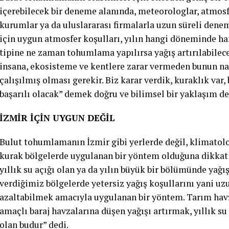
içerebilecek bir deneme alanında, meteorologlar, atmosfe
kurumlar ya da uluslararası firmalarla uzun süreli denem
için uygun atmosfer koşulları, yılın hangi döneminde ha
tipine ne zaman tohumlama yapılırsa yağış artırılabilec
insana, ekosisteme ve kentlere zarar vermeden bunun nas
çalışılmış olması gerekir. Biz karar verdik, kuraklık var
başarılı olacak” demek doğru ve bilimsel bir yaklaşım deği
İZMİR İÇİN UYGUN DEĞİL
Bulut tohumlamanın İzmir gibi yerlerde değil, klimatoloj
kurak bölgelerde uygulanan bir yöntem olduğuna dikkat 
yıllık su açığı olan ya da yılın büyük bir bölümünde yağ
verdiğimiz bölgelerde yetersiz yağış koşullarını yani uzu
azaltabilmek amacıyla uygulanan bir yöntem. Tarım havz
amaçlı baraj havzalarına düşen yağışı artırmak, yıllık su
olan budur” dedi.