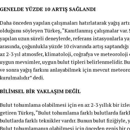
GENELDE YÜZDE 10 ARTIŞ SAĞLANDI
Daha önceden yapılan çalışmaları hatırlatarak yağış artı
olduğunu söyleyen Türkeş, “Kanıtlanmış çalışmalar var. 
yapılan uzun süreli deneylerde, referans istasyonlarla ya
arasında, çoğunlukla yüzde 10 civarında artış saptandığı 
az 2-3 yıl atmosfer, klimatoloji, coğrafya ve meteoroloji
uygun mevsimler, uygun bulut tipleri belirlenmelidir.
ve sonra yağış farkını anlayabilmek için mevcut meteorol
kurulmalıdır” dedi.
BİLİMSEL BİR YAKLAŞIM DEĞİL
Bulut tohumlama olabilmesi için en az 2-3 yıllık bir izl
getiren Türkeş, “Bulut tohumlama farklı bulutlarda fark
bulutlarda farklı teknikler vardır. Bunun bulut fiziğiyle, 
Bulut tohumlamanın olabilmesi için önceden geniş bir co