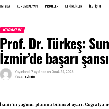
IMIZDA
KURUMSAL YAPI
PROJELER
ETKINLIKLER
İLETIŞIM
KURAKLIK
Prof. Dr. Türkeş: Sun
İzmir’de başarı şansı
Yayınlandı
7 ay önce
on
Ocak 24, 2026
Yazar
admin
İzmir’in yağmur planına bilimsel uyarı: Coğrafya n