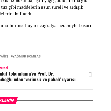
kisi konusunda; aşırı yağış, dolu, fırtına gibi
 tuz gibi maddelerin uzun süreli ve ardışık
delerini kullandı.
nina-bilimsel-uyari-cografya-nedeniyle-basari-
YAĞIŞ
YAĞMUR BOMBASI
NRAKI
ulut tohumlama’ya Prof. Dr.
dıoğlu’ndan ‘verimsiz ve pahalı’ uyarısı
KLERIN