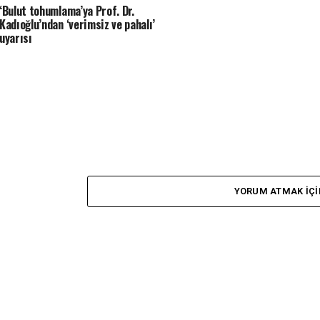
‘Bulut tohumlama’ya Prof. Dr.
Kadıoğlu’ndan ‘verimsiz ve pahalı’
uyarısı
YORUM ATMAK IÇI