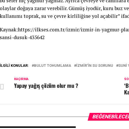
bu sefer hiç yağmur yağmaz. Ayrıca çevreye ve canlılara et
olaylar doğaya zarar verebilir. Gümüş iyodür, kuru buz ve
kullanımı toprak, su ve çevre kirliliğine yol açabilir” ifa
Kaynak:https://ilkses.com.tr/izmir/izmir-in-yagmur-pla
sansi-dusuk-435642
İLGILI KONULAR:
BULUT TOHUMLAMA
İZMIR'IN SU SORUNU
SUNI 
KAÇIRMA
SO
Yapay yağış çözüm olur mu ?
‘B
Ka
BEĞENEBILECE