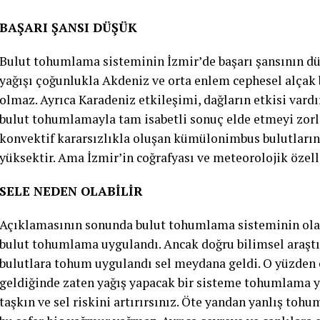
BAŞARI ŞANSI DÜŞÜK
Bulut tohumlama sisteminin İzmir’de başarı şansının dü
yağışı çoğunlukla Akdeniz ve orta enlem cephesel alçak b
olmaz. Ayrıca Karadeniz etkileşimi, dağların etkisi vardı
bulut tohumlamayla tam isabetli sonuç elde etmeyi zorlaş
konvektif kararsızlıkla oluşan kümülonimbus bulutların
yüksektir. Ama İzmir’in coğrafyası ve meteorolojik özellik
SELE NEDEN OLABİLİR
Açıklamasının sonunda bulut tohumlama sisteminin olası
bulut tohumlama uygulandı. Ancak doğru bilimsel araşt
bulutlara tohum uygulandı sel meydana geldi. O yüzden ç
geldiğinde zaten yağış yapacak bir sisteme tohumlama y
taşkın ve sel riskini artırırsınız. Öte yandan yanlış tohu