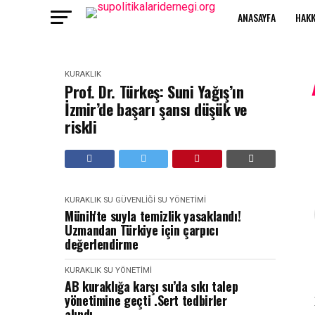
ANASAYFA
HAKK
KURAKLIK
Prof. Dr. Türkeş: Suni Yağış’ın
İzmir’de başarı şansı düşük ve
riskli
KURAKLIK
SU GÜVENLIĞI
SU YÖNETIMI
Münih'te suyla temizlik yasaklandı!
Uzmandan Türkiye için çarpıcı
değerlendirme
KURAKLIK
SU YÖNETIMI
AB kuraklığa karşı su’da sıkı talep
yönetimine geçti .Sert tedbirler
alındı