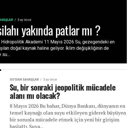
AVAŞLAR
3 ay önce
silahı yakında patlar mı ?
r Hidropolitik Akademi 11 Mayıs 2026 Su, gezegendeki en
ışılan doğal kaynak haline geliyor. İklim değişikliğinin de
 su...
SU'DAN SAVAŞLAR
3 ay önce
Su, bir sonraki jeopolitik mücadele
alanı mı olacak?
8 Mayıs 2026 Bu bahar, Dünya Bankası, dünyanın en
temel kaynağı olan suyu etkileyen giderek büyüyen
bir sorunla mücadele etmek için yeni bir girişim
başlattı. Suya...