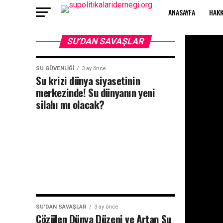
ANASAYFA
HAKK
SU’DAN SAVAŞLAR
SU GÜVENLIĞI
3 ay önce
Su krizi dünya siyasetinin
merkezinde! Su dünyanın yeni
silahı mı olacak?
SU'DAN SAVAŞLAR
3 ay önce
Çözülen Dünya Düzeni ve Artan Su