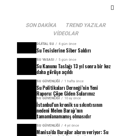
SON DAKIKA
TREND YAZILAR
VIDEOLAR
DIJITAL SU
4 gün önce
Su Tesislerine Siber Saldırı
SU YASASI
5 gün önce
Su Kanunu Taslağı 13 yıl sonra bir kez
daha görüşe açıldı
SU GÜVENLIĞI
1 hafta önce
Su Politikaları Derneği’nin Yeni
Raporu: Çöpe Giden Sularımız
SU GÜVENLIĞI
10 ay önce
İstanbul’un kronik su sıkıntısının
nedeni Melen Barajı’nın
tamamlanamamış olmasıdır
SU GÜVENLIĞI
4 yıl önce
Manisa’da Barajlar alarm veriyor: Su