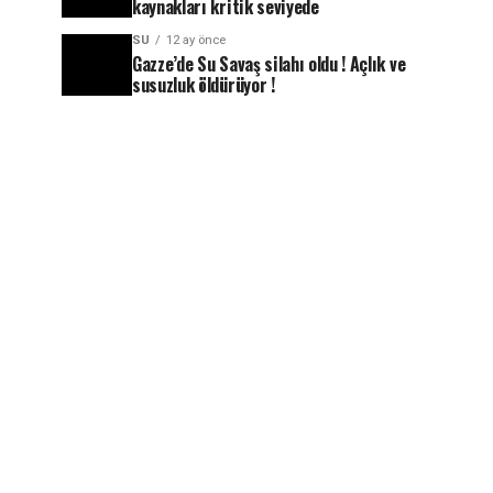
kaynakları kritik seviyede
SU
12 ay önce
Gazze’de Su Savaş silahı oldu ! Açlık ve
susuzluk öldürüyor !