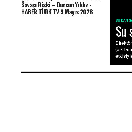
Savaşı Riski – Dursun Yıldız -
HABER TÜRK TV 9 Mayıs 2026
SU'DAN S
Su 
Direktö
çok tart
etkisiyle