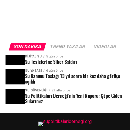
SON DAKIKA
TREND YAZILAR
VIDEOLAR
DIJITAL SU
5 gün önce
Su Tesislerine Siber Saldırı
SU YASASI
6 gün önce
Su Kanunu Taslağı 13 yıl sonra bir kez daha görüşe
açıldı
SU GÜVENLIĞI
2 hafta önce
Su Politikaları Derneği’nin Yeni Raporu: Çöpe Giden
Sularımız