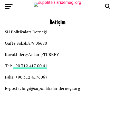
İletişim
SU Politikaları Derneği
Güfte Sokak.8/9 06680
Kavaklıdere/Ankara/TURKEY
Tel:
+90 312 417 00 41
Faks: +90 312 4176067
E-posta: bilgi@supolitikalaridernegi.org