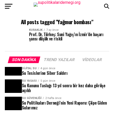
All posts tagged "Yağmur bombası"
KURAKLIK
7 ay önce
Prof. Dr. Türkeş: Suni Yağış’ın İzmir’de başarı
şansı düşük ve riskli
SON DAKIKA
TREND YAZILAR
VIDEOLAR
DIJITAL SU
4 gün önce
Su Tesislerine Siber Saldırı
SU YASASI
5 gün önce
Su Kanunu Taslağı 13 yıl sonra bir kez daha görüşe
açıldı
SU GÜVENLIĞI
2 hafta önce
Su Politikaları Derneği’nin Yeni Raporu: Çöpe Giden
Sularımız