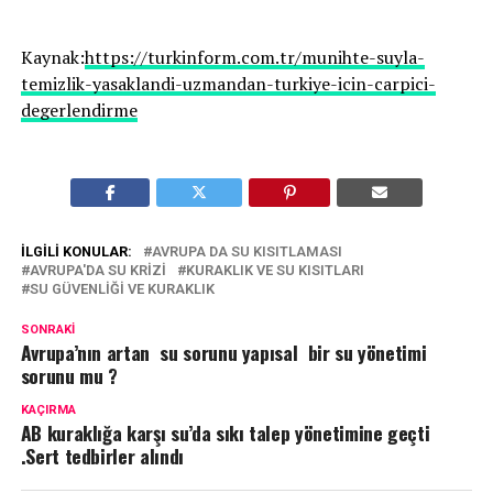
Kaynak:
https://turkinform.com.tr/munihte-suyla-
temizlik-yasaklandi-uzmandan-turkiye-icin-carpici-
degerlendirme
İLGILI KONULAR:
AVRUPA DA SU KISITLAMASI
AVRUPA'DA SU KRIZI
KURAKLIK VE SU KISITLARI
SU GÜVENLIĞI VE KURAKLIK
SONRAKI
Avrupa’nın artan su sorunu yapısal bir su yönetimi
sorunu mu ?
KAÇIRMA
AB kuraklığa karşı su’da sıkı talep yönetimine geçti
.Sert tedbirler alındı