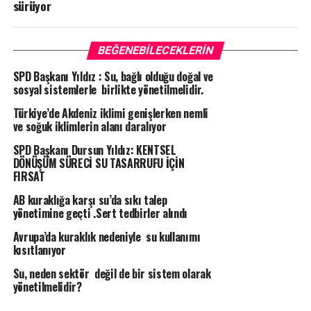
sürüyor
BEĞENEBILECEKLERIN
SPD Başkanı Yıldız : Su, bağlı olduğu doğal ve
sosyal sistemlerle birlikte yönetilmelidir.
Türkiye’de Akdeniz iklimi genişlerken nemli
ve soğuk iklimlerin alanı daralıyor
SPD Başkanı Dursun Yıldız: KENTSEL
DÖNÜŞÜM SÜRECİ SU TASARRUFU İÇİN
FIRSAT
AB kuraklığa karşı su’da sıkı talep
yönetimine geçti .Sert tedbirler alındı
Avrupa’da kuraklık nedeniyle su kullanımı
kısıtlanıyor
Su, neden sektör değil de bir sistem olarak
yönetilmelidir?