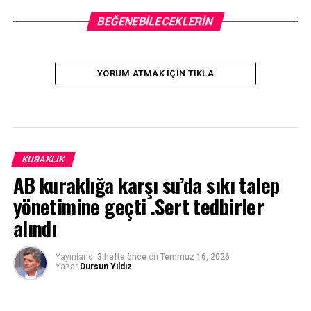
BEĞENEBILECEKLERIN
YORUM ATMAK IÇIN TIKLA
KURAKLIK
AB kuraklığa karşı su’da sıkı talep
yönetimine geçti .Sert tedbirler
alındı
Yayınlandı
3 hafta önce
on
Temmuz 16, 2026
Yazar
Dursun Yıldız