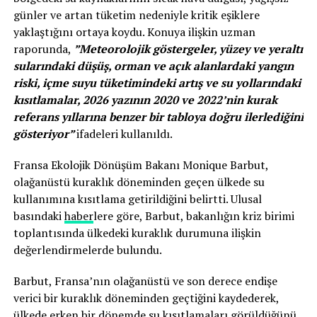
günler ve artan tüketim nedeniyle kritik eşiklere
yaklaştığını ortaya koydu. Konuya ilişkin uzman
raporunda,
”Meteorolojik göstergeler, yüzey ve yeraltı
sularındaki düşüş, orman ve açık alanlardaki yangın
riski, içme suyu tüketimindeki artış ve su yollarındaki
kısıtlamalar, 2026 yazının 2020 ve 2022’nin kurak
referans yıllarına benzer bir tabloya doğru ilerlediğini
gösteriyor”
ifadeleri kullanıldı.
Fransa Ekolojik Dönüşüm Bakanı Monique Barbut,
olağanüstü kuraklık döneminden geçen ülkede su
kullanımına kısıtlama getirildiğini belirtti. Ulusal
basındaki
haber
lere göre, Barbut, bakanlığın kriz birimi
toplantısında ülkedeki kuraklık durumuna ilişkin
değerlendirmelerde bulundu.
Barbut, Fransa’nın olağanüstü ve son derece endişe
verici bir kuraklık döneminden geçtiğini kaydederek,
ülkede erken bir dönemde su kısıtlamaları görüldüğünü