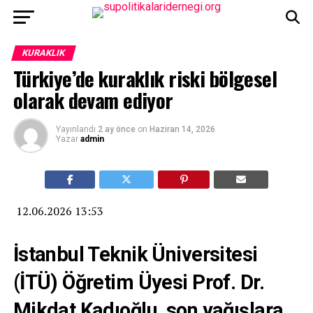
KURAKLIK
Türkiye’de kuraklık riski bölgesel
olarak devam ediyor
Yayınlandı
2 ay önce
on
Haziran 14, 2026
Yazar
admin
12.06.2026 13:53
İstanbul Teknik Üniversitesi
(İTÜ) Öğretim Üyesi Prof. Dr.
Mikdat Kadıoğlu, son yağışlara