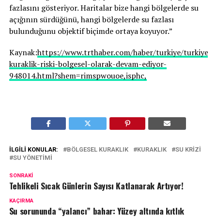
fazlasını gösteriyor. Haritalar bize hangi bölgelerde su
açığının sürdüğünü, hangi bölgelerde su fazlası
bulunduğunu objektif biçimde ortaya koyuyor.”
Kaynak:
https://www.trthaber.com/haber/turkiye/turkiyede
kuraklik-riski-bolgesel-olarak-devam-ediyor-
948014.html?shem=rimspwouoe,isphc,
İLGILI KONULAR:
BÖLGESEL KURAKLIK
KURAKLIK
SU KRIZI
SU YÖNETIMI
SONRAKI
Tehlikeli Sıcak Günlerin Sayısı Katlanarak Artıyor!
KAÇIRMA
Su sorununda “yalancı” bahar: Yüzey altında kıtlık