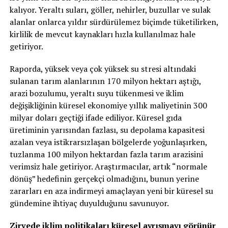
kalıyor. Yeraltı suları, göller, nehirler, buzullar ve sulak
alanlar onlarca yıldır sürdürülemez biçimde tüketilirken,
kirlilik de mevcut kaynakları hızla kullanılmaz hale
getiriyor.
Raporda, yüksek veya çok yüksek su stresi altındaki
sulanan tarım alanlarının 170 milyon hektarı aştığı,
arazi bozulumu, yeraltı suyu tükenmesi ve iklim
değişikliğinin küresel ekonomiye yıllık maliyetinin 300
milyar doları geçtiği ifade ediliyor. Küresel gıda
üretiminin yarısından fazlası, su depolama kapasitesi
azalan veya istikrarsızlaşan bölgelerde yoğunlaşırken,
tuzlanma 100 milyon hektardan fazla tarım arazisini
verimsiz hale getiriyor. Araştırmacılar, artık “normale
dönüş” hedefinin gerçekçi olmadığını, bunun yerine
zararları en aza indirmeyi amaçlayan yeni bir küresel su
gündemine ihtiyaç duyulduğunu savunuyor.
Zirvede iklim politikaları küresel ayrışmayı görünür