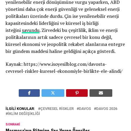
yenilenebilir enerji dönüşümüne vurgu yaparken, ABD
yönetimi daha çok enerji güvenliği ve geleneksel enerji
politikaları üzerinde durdu. Çin ise yenilenebilir enerji
kapasitesindeki liderliğini ve küresel iş birliği
isteğini
savundu
. Zirvedeki bu çeşitlilik, iklim ve enerji
politikalarının artık sadece çevresel bir konu değil,
küresel ekonomi ve jeopolitik rekabet alanlarına entegre
bir gündem maddesi haline geldiğini açıkça gösterdi.
Kaynak: https://www.isoyesilblog.com/davosta-
cevresel-riskler-kuresel-ekonomiyle-birlikte-ele-alindi/
İLGILI KONULAR:
ÇEVRESEL RISKLER
DAVOS
DAVOS 2026
İKLIM DEĞIŞIKLIĞI
SONRAKI
Marmara’nın Ritmine Ses Veren Öneriler