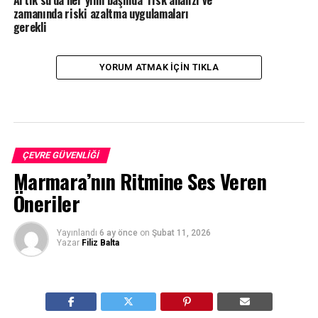
Artık su’da her yılın başında risk analizi ve
zamanında riski azaltma uygulamaları
gerekli
YORUM ATMAK IÇIN TIKLA
ÇEVRE GÜVENLIĞI
Marmara’nın Ritmine Ses Veren
Öneriler
Yayınlandı
6 ay önce
on
Şubat 11, 2026
Yazar
Filiz Balta