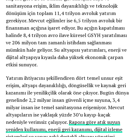
sanitasyona erişim, iklim dayanıklılığı ve teknolojik
dönüşüm için toplam 11,4 trilyon avroluk yatırım
gerekiyor. Mevcut eğilimler ise 6,5 trilyon avroluk bir
finansman açığına işaret ediyor. Bu açığın kapatılması
halinde 8,4 trilyon avro ilave küresel GSYH yaratılması
ve 206 milyon tam zamanlı istihdam sağlanması
mümkün hale geliyor. Su altyapısı yatırımları, enerji ve
dijital altyapıya kıyasla daha yüksek ekonomik çarpan
etkisi sunuyor.
Yatırım ihtiyacını şekillendiren dört temel unsur eşit
erişim, altyapı dayanıklılığı, döngüsellik ve kaynak geri
kazanımı ile yenilikçilik olarak öne çıkıyor. Bugün dünya
genelinde 2,2 milyar insan güvenli içme suyuna, 3,4
milyar insan ise temel sanitasyona erişemiyor. Mevcut
altyapıların ise yaklaşık yüzde 30’u kayıp-kaçak
nedeniyle verimsiz çalışıyor.
Rapora göre atık suyun
yeniden kullanımı, enerji geri kazanımı, dijital izleme
sistemleri ve yapay zekâ destekli altyapı yönetimi