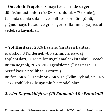
–
Öncelikli Projeler:
Sanayi tesislerinde su geri
dönüşüm sistemleri (%30+ zorunluluk + %50 hibe),
tarımda damla sulama ve akıllı sensör dönüşümü,
yağmur suyu hasadı ve gri su geri kullanım altyapısı, afet
yedek su kaynakları.
–
Yol Haritası :
2026 hazırlık (su stresi haritası,
protokol, STK/dernek vb katılımıyla paydaş
toplantıları), 2027 pilot uygulamalar (İstanbul-Kocaeli-
Bursa üçgeni), 2028-2030 genişleme (“Marmara Su
Sertifikası” ve yıllık Su Forumu).
Bu fon, SKA 6 (Temiz Su), SKA 13 (İklim Eylemi) ve SKA
17 (Ortaklıklar) ile uyumlu bir model olur.
2. Afet Dayanıklılığı ve Çift Katmanlı Afet Protokolü
Deprem riski Marmara sanayisinin %70’inden fazlasını,