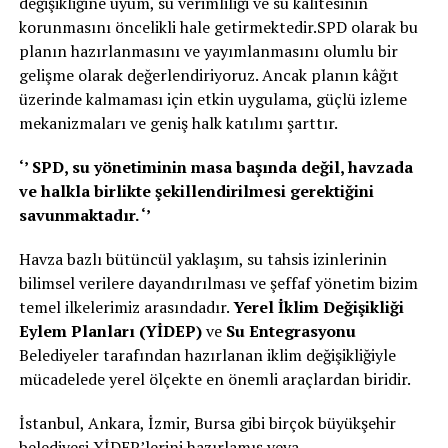
değişikliğine uyum, su verimliliği ve su kalitesinin
korunmasını öncelikli hale getirmektedir.SPD olarak bu
planın hazırlanmasını ve yayımlanmasını olumlu bir
gelişme olarak değerlendiriyoruz. Ancak planın kâğıt
üzerinde kalmaması için etkin uygulama, güçlü izleme
mekanizmaları ve geniş halk katılımı şarttır.
‘’ SPD, su yönetiminin masa başında değil, havzada
ve halkla birlikte şekillendirilmesi gerektiğini
savunmaktadır. ‘’
Havza bazlı bütüncül yaklaşım, su tahsis izinlerinin
bilimsel verilere dayandırılması ve şeffaf yönetim bizim
temel ilkelerimiz arasındadır.
Yerel İklim Değişikliği
Eylem Planları (YİDEP)
ve
Su Entegrasyonu
Belediyeler tarafından hazırlanan iklim değişikliğiyle
mücadelede yerel ölçekte en önemli araçlardan biridir.
İstanbul, Ankara, İzmir, Bursa gibi birçok büyükşehir
belediyesi YİDEP’lerini hazırlamış veya