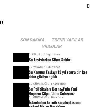
"
SON DAKIKA
TREND YAZILAR
VIDEOLAR
DIJITAL SU
3 gün önce
Su Tesislerine Siber Saldırı
SU YASASI
4 gün önce
Su Kanunu Taslağı 13 yıl sonra bir kez
daha görüşe açıldı
SU GÜVENLIĞI
1 hafta önce
Su Politikaları Derneği’nin Yeni
Raporu: Çöpe Giden Sularımız
SU GÜVENLIĞI
10 ay önce
İstanbul’un kronik su sıkıntısının