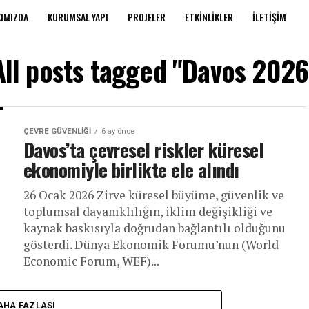
IMIZDA
KURUMSAL YAPI
PROJELER
ETKINLIKLER
İLETIŞIM
All posts tagged "Davos 2026
ÇEVRE GÜVENLIĞI
6 ay önce
Davos’ta çevresel riskler küresel
ekonomiyle birlikte ele alındı
26 Ocak 2026 Zirve küresel büyüme, güvenlik ve
toplumsal dayanıklılığın, iklim değişikliği ve
kaynak baskısıyla doğrudan bağlantılı olduğunu
gösterdi. Dünya Ekonomik Forumu’nun (World
Economic Forum, WEF)...
AHA FAZLASI