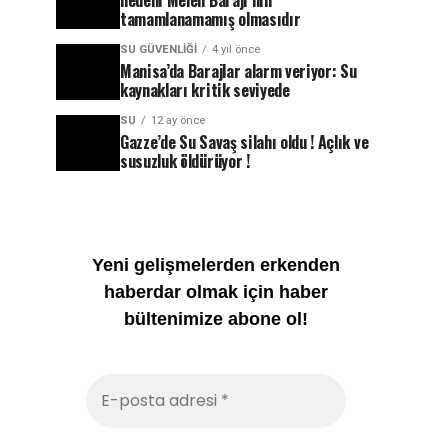
nedeni Melen Barajı’nın
tamamlanamamış olmasıdır
SU GÜVENLIĞI
4 yıl önce
Manisa’da Barajlar alarm veriyor: Su
kaynakları kritik seviyede
SU
12 ay önce
Gazze’de Su Savaş silahı oldu ! Açlık ve
susuzluk öldürüyor !
Yeni gelişmelerden erkenden
haberdar olmak için haber
bültenimize abone ol!