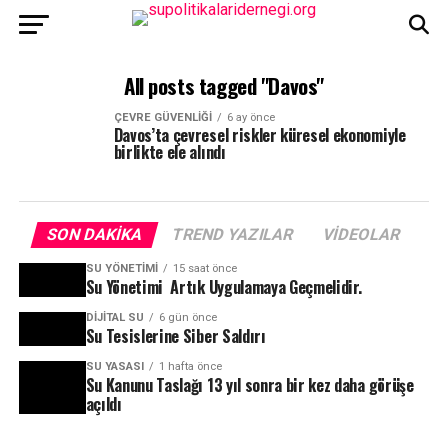
All posts tagged "Davos"
ÇEVRE GÜVENLIĞI
6 ay önce
Davos’ta çevresel riskler küresel ekonomiyle
birlikte ele alındı
SON DAKIKA
TREND YAZILAR
VIDEOLAR
SU YÖNETIMI
15 saat önce
Su Yönetimi Artık Uygulamaya Geçmelidir.
DIJITAL SU
6 gün önce
Su Tesislerine Siber Saldırı
SU YASASI
1 hafta önce
Su Kanunu Taslağı 13 yıl sonra bir kez daha görüşe
açıldı