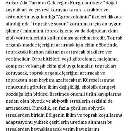
Ankara’da Tarımın Geleceğini Kurgulanırken; “doğal
kaynakları ve çevreyi koruyan tarım teknikleri ve
sistemlerin uygulandığı “Agroekolojinin” ilkeleri dikkate
alındığında “toprak ve suyun” korunması için en uygun
işleme ( minimum toprak işleme ya da doğrudan ekim
gibi) yöntemlerinin kullanılması gerekmektedir. Toprak
organik madde içeriğini artırmak için ekim nöbetinde,
topraktaki karbon miktarını artıracak bitkilere yer
verilmelidir. Örtü bitkileri, yeşil gübreleme, malçlama,
kompost ve karışık ekim gibi uygulamalar, toprakları
koruyacak, toprak organik içeriğini artıracak ve
topraktan nem kaybını azaltacaktır. Küresel ısınma
sonucunda görülen iklim değişikliği, ekolojik dengeyi
bozduğu için bitkisel üretimde önemli ürün kayıplarına
neden olan biyotik ve abiyotik streslerin etkisini de
artıracaktır. Kuraklık, en fazla görülen abiyotik
streslerden biridir. Bölgenin iklim ve toprak koşullarına
adaptasyonu yüksek çeşitlerin üretime alınması bu
streslerden kaynaklanacak verim kayıplarını