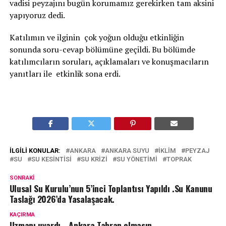
vadisi peyzajını bugün korumamız gerekirken tam aksini
yapıyoruz dedi.
Katılımın ve ilginin çok yoğun olduğu etkinliğin
sonunda soru-cevap bölümüne geçildi. Bu bölümde
katılımcıların soruları, açıklamaları ve konuşmacıların
yanıtları ile etkinlik sona erdi.
İLGILI KONULAR:
ANKARA
ANKARA SUYU
İKLIM
PEYZAJ
SU
SU KESINTISI
SU KRIZI
SU YÖNETIMI
TOPRAK
SONRAKI
Ulusal Su Kurulu’nun 5’inci Toplantısı Yapıldı .Su Kanunu
Taslağı 2026’da Yasalaşacak.
KAÇIRMA
Uzmanı uyardı… Ankara Tahran olmasın