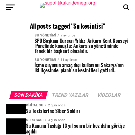
All posts tagged "Su kesintisi"
SU YÖNETIMI
7 ay önce
SPD Başkanı Dursun Yıldız Ankara Kent Konseyi
Panelinde konuştu: Ankara su yönetiminde
örnek bir başkent olmalıdır.
SU YÖNETIMI
11 ay önce
İçme suyunun amaç dışı kullanımı Sakarya’nın
iki ilçesinde planlı su kesintileri getirdi.
SON DAKIKA
TREND YAZILAR
VIDEOLAR
DIJITAL SU
2 gün önce
Su Tesislerine Siber Saldırı
SU YASASI
3 gün önce
Su Kanunu Taslağı 13 yıl sonra bir kez daha görüşe
açıldı