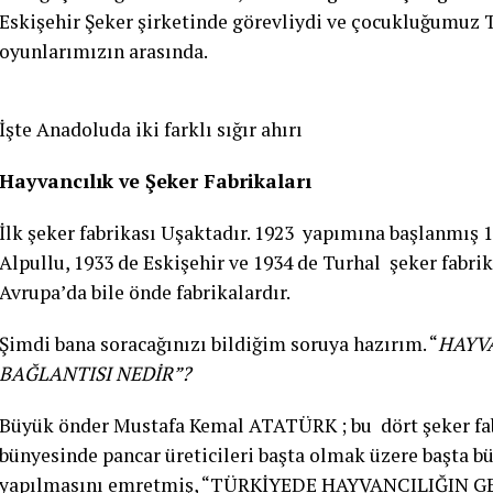
Eskişehir Şeker şirketinde görevliydi ve çocukluğumuz
oyunlarımızın arasında.
İşte Anadoluda iki farklı sığır ahırı
Hayvancılık ve Şeker Fabrikaları
İlk şeker fabrikası Uşaktadır. 1923 yapımına başlanmış 19
Alpullu, 1933 de Eskişehir ve 1934 de Turhal şeker fabri
Avrupa’da bile önde fabrikalardır.
Şimdi bana soracağınızı bildiğim soruya hazırım. “
HAYVA
BAĞLANTISI NEDİR”?
Büyük önder Mustafa Kemal ATATÜRK ; bu dört şeker fab
bünyesinde pancar üreticileri başta olmak üzere başta 
yapılmasını emretmiş, “TÜRKİYEDE HAYVANCILIĞIN GELİ