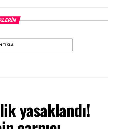
KLERIN
N TIKLA
lik yasaklandı!
in çarpıcı