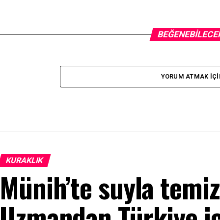
BEĞENEBILECE
YORUM ATMAK IÇI
KURAKLIK
Münih’te suyla temiz
Uzmandan Türkiye iç