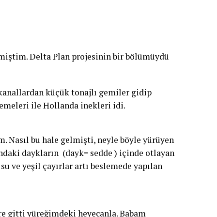
tmiştim. Delta Plan projesinin bir bölümüydü
 kanallardan küçük tonajlı gemiler gidip
emeleri ile Hollanda inekleri idi.
m. Nasıl bu hale gelmişti, neyle böyle yürüyen
ndaki daykların (dayk= sedde ) içinde otlayan
 su ve yeşil çayırlar artı beslemede yapılan
re gitti yüreğimdeki heyecanla. Babam