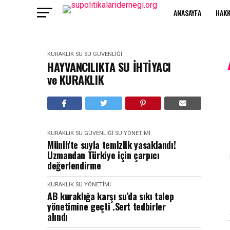
ANASAYFA
HAKK
KURAKLIK
SU
SU GÜVENLIĞI
HAYVANCILIKTA SU İHTİYACI
ve KURAKLIK
KURAKLIK
SU GÜVENLIĞI
SU YÖNETIMI
Münih'te suyla temizlik yasaklandı!
Uzmandan Türkiye için çarpıcı
değerlendirme
KURAKLIK
SU YÖNETIMI
AB kuraklığa karşı su’da sıkı talep
yönetimine geçti .Sert tedbirler
alındı