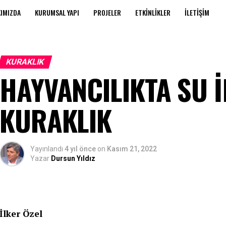
IMIZDA
KURUMSAL YAPI
PROJELER
ETKINLIKLER
İLETIŞIM
KURAKLIK
HAYVANCILIKTA SU İ
KURAKLIK
Yayınlandı
4 yıl önce
on
Kasım 21, 2022
Yazar
Dursun Yıldız
İlker Özel