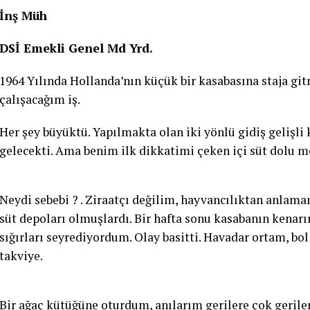
İnş Müh
DSİ Emekli Genel Md Yrd.
1964 Yılında Hollanda’nın küçük bir kasabasına staja gi
çalışacağım iş.
Her şey büyüktü. Yapılmakta olan iki yönlü gidiş gelişli
gelecekti. Ama benim ilk dikkatimi çeken içi süt dolu m
Neydi sebebi ? . Ziraatçı değilim, hayvancılıktan anlama
süt depoları olmuşlardı. Bir hafta sonu kasabanın kenarı
sığırları seyrediyordum. Olay basitti. Havadar ortam, bol
takviye.
Bir ağaç kütüğüne oturdum, anılarım gerilere çok gerile