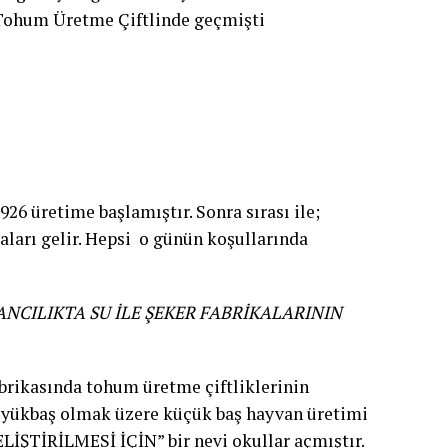
 Tohum Üretme Çiftlinde geçmişti
26 üretime başlamıştır. Sonra sırası ile;
kaları gelir. Hepsi o günün koşullarında
NCILIKTA SU İLE ŞEKER FABRİKALARININ
rikasında tohum üretme çiftliklerinin
büyükbaş olmak üzere küçük baş hayvan üretimi
ŞTİRİLMESİ İÇİN” bir nevi okullar açmıştır.