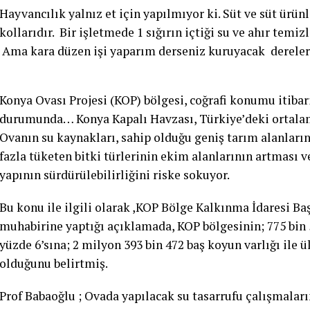
Hayvancılık yalnız et için yapılmıyor ki. Süt ve süt ürün
kollarıdır. Bir işletmede 1 sığırın içtiği su ve ahır temiz
Ama kara düzen işi yaparım derseniz kuruyacak dereler
Konya Ovası Projesi (KOP) bölgesi, coğrafi konumu itibari
durumunda… Konya Kapalı Havzası, Türkiye’deki ortalama 
Ovanın su kaynakları, sahip olduğu geniş tarım alanların
fazla tüketen bitki türlerinin ekim alanlarının artması v
yapının sürdürülebilirliğini riske sokuyor.
Bu konu ile ilgili olarak ,KOP Bölge Kalkınma İdaresi B
muhabirine yaptığı açıklamada, KOP bölgesinin; 775 bin 55
yüzde 6’sına; 2 milyon 393 bin 472 baş koyun varlığı ile 
olduğunu belirtmiş.
Prof Babaoğlu ; Ovada yapılacak su tasarrufu çalışmaları