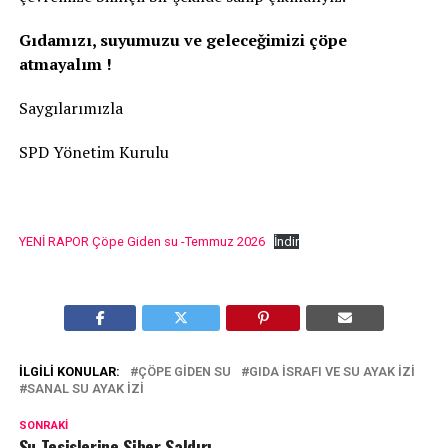
Gıdamızı, suyumuzu ve geleceğimizi çöpe
atmayalım !
Saygılarımızla
SPD Yönetim Kurulu
YENİ RAPOR Çöpe Giden su -Temmuz 2026
İndir
İLGILI KONULAR:
ÇÖPE GIDEN SU
GIDA ISRAFI VE SU AYAK IZI
SANAL SU AYAK IZI
SONRAKI
Su Tesislerine Siber Saldırı