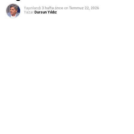
Yayınlandı
3 hafta önce
on
Temmuz 22, 2026
Yazar
Dursun Yıldız
Su Politikaları Derneği 2026 su yılındaki kümülatif
yağışlarını değerlendirdi;
Meteoroloji Genel Müdürlüğü’nün (MGM) yayımladığı en
güncel
2026 Su Yılı Kümülatif Yağış Raporu
(20
Temmuz 2026 güncellemesi) verilerine göre:
2026 su yılında (1 Ekim 2025 – Temmuz 2026
dönemi)
Türkiye genelinde ortalama
673,6 mm
yağış gerçekleşmiştir.
Aynı dönemin
1991–2020 normali 518,0 mm
‘dir.