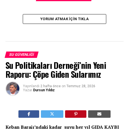
YORUM ATMAK IÇIN TIKLA
SU GÜVENLIĞI
Su Politikaları Derneği’nin Yeni
Raporu: Çöpe Giden Sularımız
Yayınlandı
2 hafta önce
on
Temmuz 28, 2026
Yazar
Dursun Yıldız
Keban Barajı’ndaki kadar suyu her yıl GIDA KAYBI