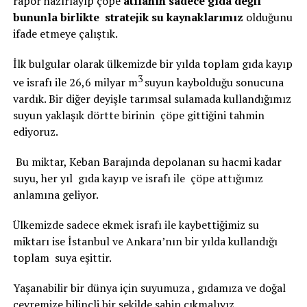
rapor hazırlayıp çöpe
atılanın sadece gıda değil
bununla birlikte stratejik su kaynaklarımız
olduğunu
ifade etmeye çalıştık.
İlk bulgular olarak ülkemizde bir yılda toplam gıda kayıp
3
ve israfı ile 26,6 milyar m
suyun kaybolduğu sonucuna
vardık. Bir diğer deyişle tarımsal sulamada kullandığımız
suyun yaklaşık dörtte birinin çöpe gittiğini tahmin
ediyoruz.
Bu miktar, Keban Barajında depolanan su hacmi kadar
suyu, her yıl gıda kayıp ve israfı ile çöpe attığımız
anlamına geliyor.
Ülkemizde sadece ekmek israfı ile kaybettiğimiz su
miktarı ise İstanbul ve Ankara’nın bir yılda kullandığı
toplam suya eşittir.
Yaşanabilir bir dünya için suyumuza , gıdamıza ve doğal
çevremize bilinçli bir şekilde sahip çıkmalıyız.