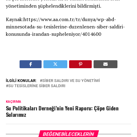
yönetiminden şüphelendiklerini bildirmişti.
Kaynak:https://www.aa.com.tr/tr/dunya/wp-abd-
minnesotada-su-tesislerine-duzenlenen-siber-saldiri-
konusunda-irandan-supheleniyor/4014600
İLGILI KONULAR:
SIBER SALDIRI VE SU YÖNETIMI
SU TESISLERINE SIBER SALDIRI
KAÇIRMA
Su Politikaları Derneği’nin Yeni Raporu: Çöpe Giden
Sularımız
BEĞENEBILECEKLERIN