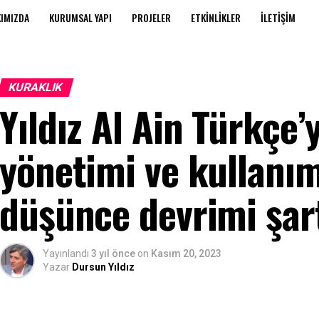
IMIZDA
KURUMSAL YAPI
PROJELER
ETKINLIKLER
İLETIŞIM
KURAKLIK
Yıldız Al Ain Türkçe’
yönetimi ve kullanım
düşünce devrimi şar
Yayınlandı
3 yıl önce
on
Kasım 20, 2023
Yazar
Dursun Yıldız