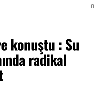
ye konuştu : Su
ında radikal
t