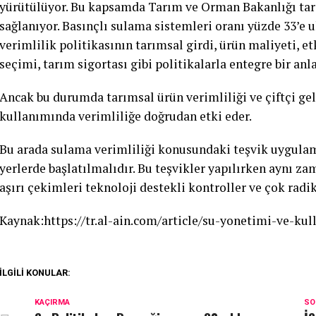
yürütülüyor. Bu kapsamda Tarım ve Orman Bakanlığı taraf
sağlanıyor. Basınçlı sulama sistemleri oranı yüzde 33’e 
verimlilik politikasının tarımsal girdi, ürün maliyeti, e
seçimi, tarım sigortası gibi politikalarla entegre bir anl
Ancak bu durumda tarımsal ürün verimliliği ve çiftçi ge
kullanımında verimliliğe doğrudan etki eder.
Bu arada sulama verimliliği konusundaki teşvik uygulama
yerlerde başlatılmalıdır. Bu teşvikler yapılırken aynı za
aşırı çekimleri teknoloji destekli kontroller ve çok radik
Kaynak:https://tr.al-ain.com/article/su-yonetimi-ve-ku
İLGILI KONULAR:
KAÇIRMA
SO