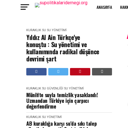
ANASAYFA
HAKK
KURAKLIK
SU
SU YÖNETIMI
Yıldız Al Ain Türkçe'ye
konuştu : Su yönetimi ve
kullanımında radikal düşünce
devrimi şart
KURAKLIK
SU GÜVENLIĞI
SU YÖNETIMI
Münih'te suyla temizlik yasaklandı!
Uzmandan Türkiye için çarpıcı
değerlendirme
KURAKLIK
SU YÖNETIMI
AB kuraklığa karşı su’da sıkı talep