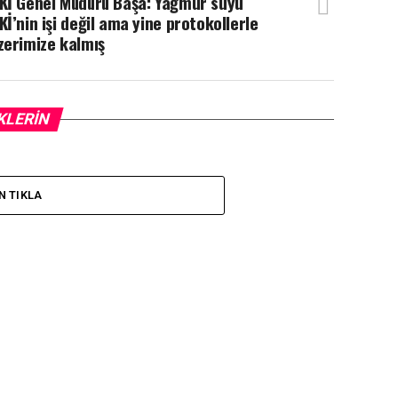
Kİ Genel Müdürü Başa: Yağmur suyu
Kİ’nin işi değil ama yine protokollerle
zerimize kalmış
KLERIN
N TIKLA