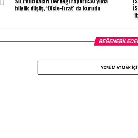
Su Politikaları Derneği raporu:30 yılda
İS
büyük düşüş, ‘Dicle-Fırat’ da kurudu
İS
ü
BEĞENEBILECE
YORUM ATMAK IÇI