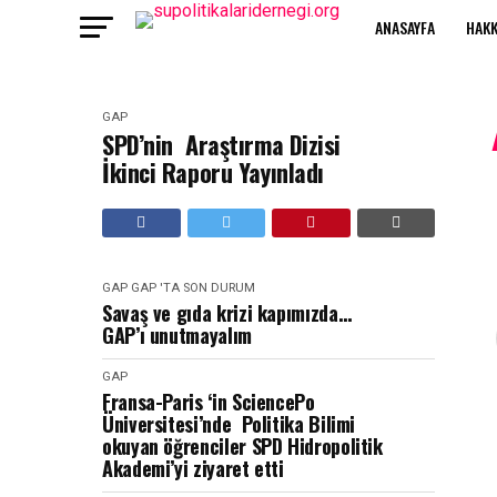
ANASAYFA
HAKK
GAP
SPD’nin Araştırma Dizisi
İkinci Raporu Yayınladı
GAP
GAP 'TA SON DURUM
Savaş ve gıda krizi kapımızda…
GAP’ı unutmayalım
GAP
Fransa-Paris ‘in SciencePo
Üniversitesi’nde Politika Bilimi
okuyan öğrenciler SPD Hidropolitik
Akademi’yi ziyaret etti