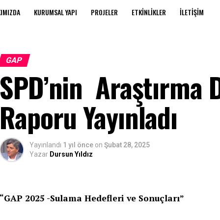
IMIZDA
KURUMSAL YAPI
PROJELER
ETKINLIKLER
İLETIŞIM
GAP
SPD’nin Araştırma Di
Raporu Yayınladı
Yayınlandı
1 yıl önce
on
Şubat 28, 2025
Yazar
Dursun Yıldız
“GAP 2025 -Sulama Hedefleri ve Sonuçları”