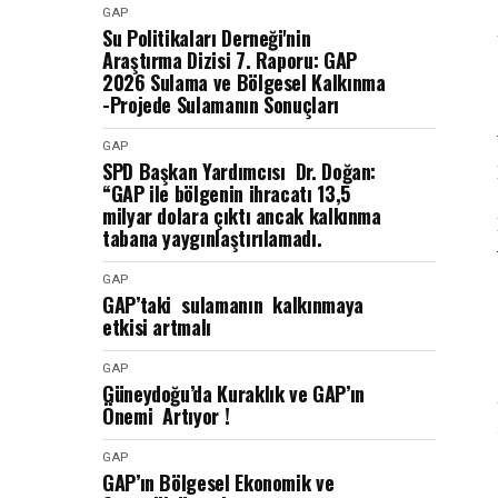
GAP
Su Politikaları Derneği'nin
Araştırma Dizisi 7. Raporu: GAP
2026 Sulama ve Bölgesel Kalkınma
-Projede Sulamanın Sonuçları
GAP
SPD Başkan Yardımcısı Dr. Doğan:
“GAP ile bölgenin ihracatı 13,5
milyar dolara çıktı ancak kalkınma
tabana yaygınlaştırılamadı.
GAP
GAP’taki sulamanın kalkınmaya
etkisi artmalı
GAP
Güneydoğu’da Kuraklık ve GAP’ın
Önemi Artıyor !
GAP
GAP’ın Bölgesel Ekonomik ve