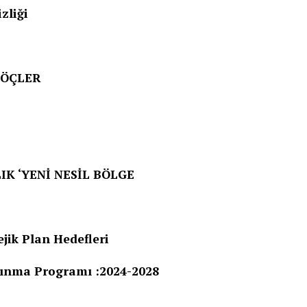
liği
GÖÇLER
K ‘YENİ NESİL BÖLGE
ik Plan Hedefleri
ınma Programı :2024-2028