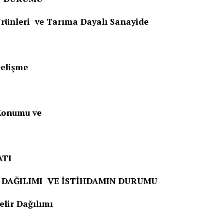
leri ve Tarıma Dayalı Sanayide
lişme
onumu ve
ATI
R DAĞILIMI VE İSTİHDAMIN DURUMU
ir Dağılımı