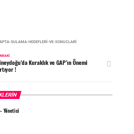
APTA-SULAMA-HEDEFLERI-VE-SONUCLARI
NRAKI
üneydoğu’da Kuraklık ve GAP’ın Önemi
tıyor !
KLERIN
 Yönetici