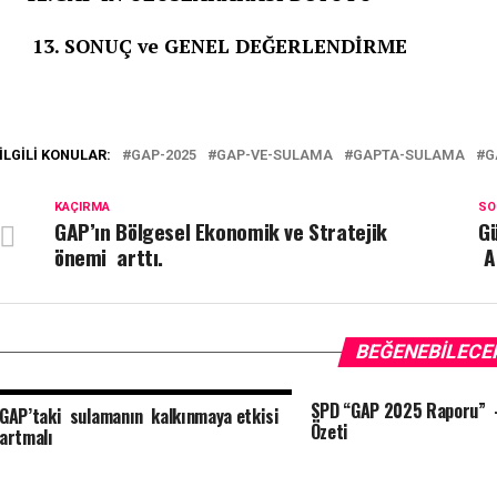
13. SONUÇ ve GENEL DEĞERLENDİRME
İLGILI KONULAR:
GAP-2025
GAP-VE-SULAMA
GAPTA-SULAMA
G
KAÇIRMA
SO
GAP’ın Bölgesel Ekonomik ve Stratejik
G
önemi arttı.
Ar
BEĞENEBILECE
SPD “GAP 2025 Raporu” –
GAP’taki sulamanın kalkınmaya etkisi
Özeti
artmalı