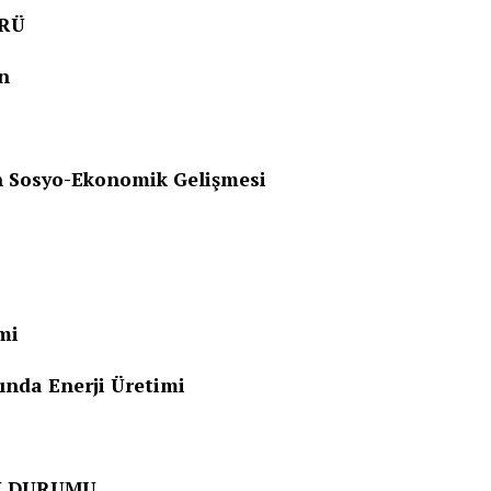
RÜ
n
syo-Ekonomik Gelişmesi
mi
a Enerji Üretimi
N DURUMU