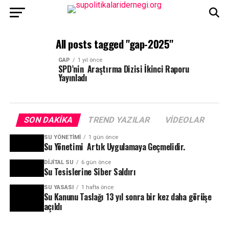
All posts tagged "gap-2025"
GAP
1 yıl önce
SPD’nin Araştırma Dizisi İkinci Raporu
Yayınladı
SON DAKIKA
TREND YAZILAR
VIDEOLAR
SU YÖNETIMI
1 gün önce
Su Yönetimi Artık Uygulamaya Geçmelidir.
DIJITAL SU
6 gün önce
Su Tesislerine Siber Saldırı
SU YASASI
1 hafta önce
Su Kanunu Taslağı 13 yıl sonra bir kez daha görüşe
açıldı