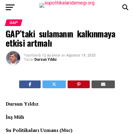
GAP
GAP’taki sulamanın kalkınmaya
etkisi artmalı
Yayınlandı
12 ay önce
on
Ağustos 19, 2025
Yazar
Dursun Yıldız
Dursun Yıldız
İnş Müh
Su Politikaları Uzmanı (Msc)