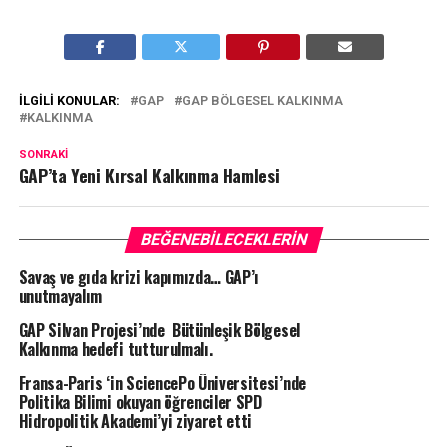
İLGILI KONULAR:
GAP
GAP BÖLGESEL KALKINMA
KALKINMA
SONRAKI
GAP’ta Yeni Kırsal Kalkınma Hamlesi
BEĞENEBILECEKLERIN
Savaş ve gıda krizi kapımızda… GAP’ı
unutmayalım
GAP Silvan Projesi’nde Bütünleşik Bölgesel
Kalkınma hedefi tutturulmalı.
Fransa-Paris ‘in SciencePo Üniversitesi’nde
Politika Bilimi okuyan öğrenciler SPD
Hidropolitik Akademi’yi ziyaret etti