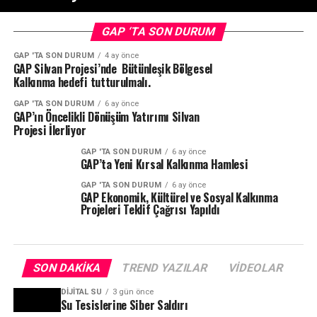
GAP ‘TA SON DURUM
GAP 'TA SON DURUM
4 ay önce
GAP Silvan Projesi’nde Bütünleşik Bölgesel
Kalkınma hedefi tutturulmalı.
GAP 'TA SON DURUM
6 ay önce
GAP’ın Öncelikli Dönüşüm Yatırımı Silvan
Projesi İlerliyor
GAP 'TA SON DURUM
6 ay önce
GAP’ta Yeni Kırsal Kalkınma Hamlesi
GAP 'TA SON DURUM
6 ay önce
GAP Ekonomik, Kültürel ve Sosyal Kalkınma
Projeleri Teklif Çağrısı Yapıldı
SON DAKIKA
TREND YAZILAR
VIDEOLAR
DIJITAL SU
3 gün önce
Su Tesislerine Siber Saldırı