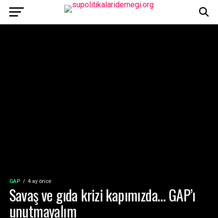
GAP
4 ay önce
Savaş ve gıda krizi kapımızda… GAP’ı
unutmayalım