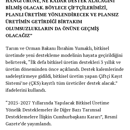
HANGİ ÜRÜNE, NE KADAR DESTEK ALACAĞINI
BİLMİŞ OLACAK. BÖYLECE ÇİFTÇİLERİMİZİ,
PLANLI ÜRETİME YÖNLENDİRECEK VE PLANSIZ
ÜRETİMİN GETİRDİĞİ BİRTAKIM
OLUMSUZLUKLARIN DA ÖNÜNE GEÇMİŞ
OLACAĞIZ”
Tarım ve Orman Bakanı İbrahim Yumaklı, bitkisel
üretimde yeni destekleme modelinin hayata geçirildiğini
belirterek, “İlk defa bitkisel üretim destekleri 3 yıllık ve
üretim döneminden önce açıklandı. Destek kalemlerinde
sadeleştirmeye gidildi, bitkisel üretim yapan Çiftçi Kayıt
Sistemi’ne (ÇKS) kayıtlı tüm üreticiler destek alacak.”
ifadelerini kullandı.
“2025-2027 Yıllarında Yapılacak Bitkisel Üretime
Yönelik Desteklemeler ile Diğer Bazı Tarımsal
Desteklemelere İlişkin Cumhurbaşkanı Kararı”, Resmî
Gazete’de yayımlandı.