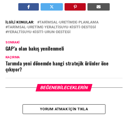
İLGILI KONULAR:
TARIMSAL-URETIMDE-PLANLAMA
TARIMSAL-URETIME-YERALTISUYU-KISITI-DESTEGI
YERALTISUYU-KISITI-URUN-DESTEGI
SONRAKI
GAP’a olan bakış yenilenmeli
KAÇIRMA
Tarımda yeni dönemde hangi stratejik ürünler öne
çıkıyor?
BEĞENEBILECEKLERIN
YORUM ATMAK IÇIN TIKLA