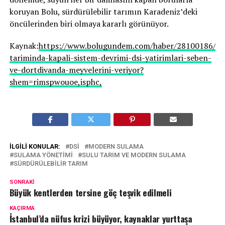
koruyan Bolu, sürdürülebilir tarımın Karadeniz’deki
öncülerinden biri olmaya kararlı görünüyor.
Kaynak:
https://www.bolugundem.com/haber/28100186/bo
tariminda-kapali-sistem-devrimi-dsi-yatirimlari-seben-
ve-dortdivanda-meyvelerini-veriyor?
shem=rimspwouoe,isphc,
İLGILI KONULAR:
DSİ
MODERN SULAMA
SULAMA YÖNETIMI
SULU TARIM VE MODERN SULAMA
SÜRDÜRÜLEBILIR TARIM
SONRAKI
Büyük kentlerden tersine göç teşvik edilmeli
KAÇIRMA
İstanbul’da nüfus krizi büyüyor, kaynaklar yurttaşa