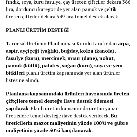
fındık, soya, kuru fasulye, çay üreten çiftçiler dekara 366
lira, dördüncü kategoride yer alan pamuk ve çeltik
üreten çiftçiler dekara 549 lira temel destek alacak.
PLANLI ÜRETİM DESTEĞİ
Tarımsal Üretimin Planlanması Kurulu tarafından
arpa,
aspir, ayçiçeği (yağlık), buğday, kolza (kanola),
fasulye (kuru), mercimek, mısır (dane), nohut,
pamuk (kütlü), patates, soğan (kuru), soya ve yem
bitkileri
planlı üretim kapsamında yer alan ürünler
listesine alındı.
Planlama kapsamındaki ürünleri havzasında üreten
çiftçilere temel desteğe ilave destek ödemesi
yapılacak
. Planlı üretim kapsamında üretim yapan
üreticilere temel desteğe ilave destek verilecek.
Bu
üreticilerin mazot maliyetinin yüzde 100’ü ve gübre
maliyetinin yüzde 50’si karşılanacak.