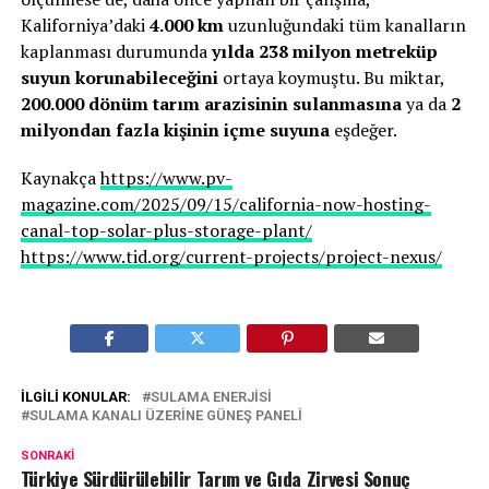
Kaliforniya’daki
4.000 km
uzunluğundaki tüm kanalların
kaplanması durumunda
yılda 238 milyon metreküp
suyun korunabileceğini
ortaya koymuştu. Bu miktar,
200.000 dönüm tarım arazisinin sulanmasına
ya da
2
milyondan fazla kişinin içme suyuna
eşdeğer.
Kaynakça
https://www.pv-
magazine.com/2025/09/15/california-now-hosting-
canal-top-solar-plus-storage-plant/
https://www.tid.org/current-projects/project-nexus/
İLGILI KONULAR:
SULAMA ENERJISI
SULAMA KANALI ÜZERINE GÜNEŞ PANELI
SONRAKI
Türkiye Sürdürülebilir Tarım ve Gıda Zirvesi Sonuç