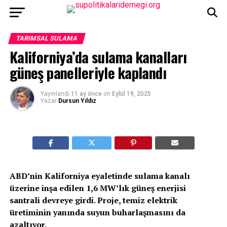
TARIMSAL SULAMA
Kaliforniya’da sulama kanalları
güneş panelleriyle kaplandı
Yayınlandı
11 ay önce
on
Eylül 19, 2025
Yazar
Dursun Yıldız
ABD’nin Kaliforniya eyaletinde sulama kanalı
üzerine inşa edilen 1,6 MW’lık güneş enerjisi
santrali devreye girdi. Proje, temiz elektrik
üretiminin yanında suyun buharlaşmasını da
azaltıyor.