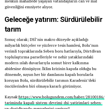
meskun mahallede yaşayan vatandaşların can ve mal
güvenliğini emniyete alıyor.
Geleceğe yatırım: Sürdürülebilir
tarım
Sonuç olarak; DSİ’nin makro düzeyde açıkladığı
milyarlık bütçeler ve yüzlerce tesis hamlesi, Bolu’nun
verimli topraklarında Seben boru hatlarıyla, Dörtdivan
toplulaştırma parselleriyle ve nehir yataklarındaki
modern ıslah duvarlarıyla somut birer kalkınma
abidesine dönüşüyor. İklim krizinin kapıda olduğu bu
dönemde, suyun her bir damlasını kapalı borularla
koruyan Bolu, sürdürülebilir tarımın Karadeniz’deki
öncülerinden biri olmaya kararlı görünüyor.
Kaynak:
https://www.bolugundem.com/haber/28100186/bo
tariminda-kapali-sistem-devrimi-dsi-yatirimlari-seben-
ve-dortdivanda-meyvelerini-veriyor?