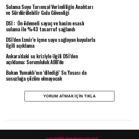
Sulama Suyu Tarımsal Verimliliğin Anahtarı
ve Sürdürülebilir Gıda Güvenliği
DSİ : Ön ödemeli sayaç ve hacim esaslı
sulama ile %43 tasarruf sağlandı
DSİ’den İzmir’e içme suyu sağlayan kuyularla
ilgili açıklama
Ankara’daki su kriziyle ilgili DSİ’den
açıklama: Sorumluluk ABB’de
Bakan Yumaklı’nın ‘dilediği’ Su Yasası da
susuzluğa çözüm olmayacak
YORUM ATMAK IÇIN TIKLA