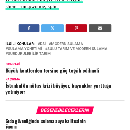
shem=rimspwouoe,isphc,
İLGILI KONULAR:
DSİ
MODERN SULAMA
SULAMA YÖNETIMI
SULU TARIM VE MODERN SULAMA
SÜRDÜRÜLEBILIR TARIM
SONRAKI
Büyük kentlerden tersine göç teşvik edilmeli
KAÇIRMA
İstanbul’da nüfus krizi büyüyor, kaynaklar yurttaşa
yetmiyor:
BEĞENEBILECEKLERIN
Gıda güvenliğinde sulama suyu kalitesinin
önemi