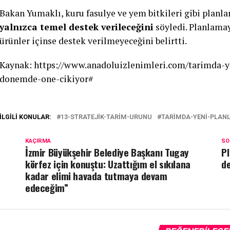
Bakan Yumaklı, kuru fasulye ve yem bitkileri gibi planl
yalnızca temel destek verileceğini
söyledi. Planlamay
ürünler içinse destek verilmeyeceğini belirtti.
Kaynak: https://www.anadoluizlenimleri.com/tarimda-y
donemde-one-cikiyor#
İLGILI KONULAR:
13-STRATEJIK-TARIM-URUNU
TARIMDA-YENI-PLAN
KAÇIRMA
SO
İzmir Büyükşehir Belediye Başkanı Tugay
Pl
körfez için konuştu: Uzattığım el sıkılana
de
kadar elimi havada tutmaya devam
edeceğim”