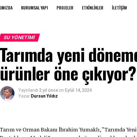
IMIZDA
KURUMSAL YAPI
PROJELER
ETKINLIKLER
İLETIŞIM
SU YÖNETIMI
Tarımda yeni dönemd
ürünler öne çıkıyor?
Yayınlandı
2 yıl önce
on
Eylül 14, 2024
Yazar
Dursun Yıldız
Tarım ve Orman Bakanı İbrahim Yumaklı, “Tarımda Yeni