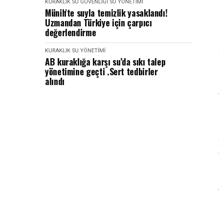
KURAKLIK
SU GÜVENLIĞI
SU YÖNETIMI
Münih'te suyla temizlik yasaklandı!
Uzmandan Türkiye için çarpıcı
değerlendirme
KURAKLIK
SU YÖNETIMI
AB kuraklığa karşı su’da sıkı talep
yönetimine geçti .Sert tedbirler
alındı