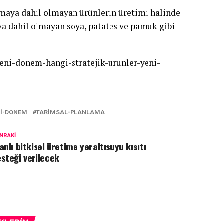
amaya dahil olmayan ürünlerin üretimi halinde
a dahil olmayan soya, patates ve pamuk gibi
eni-donem-hangi-stratejik-urunler-yeni-
LI-DONEM
TARIMSAL-PLANLAMA
NRAKI
anlı bitkisel üretime yeraltısuyu kısıtı
steği verilecek