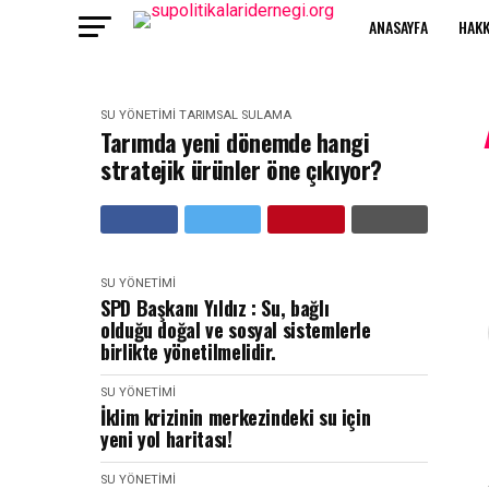
ANASAYFA
HAKK
SU YÖNETIMI
TARIMSAL SULAMA
Tarımda yeni dönemde hangi
stratejik ürünler öne çıkıyor?
SU YÖNETIMI
SPD Başkanı Yıldız : Su, bağlı
olduğu doğal ve sosyal sistemlerle
birlikte yönetilmelidir.
SU YÖNETIMI
İklim krizinin merkezindeki su için
yeni yol haritası!
SU YÖNETIMI