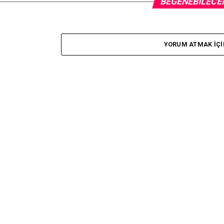
BEĞENEBILECE
YORUM ATMAK IÇI