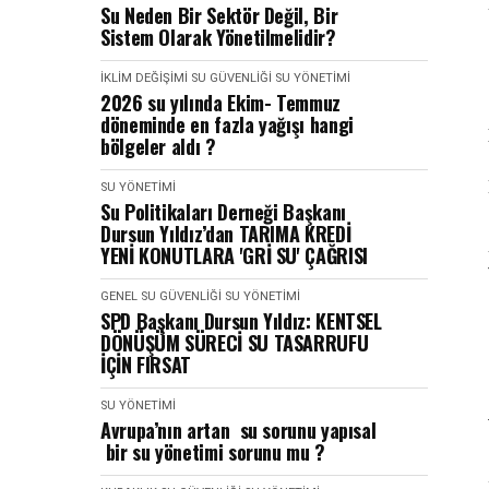
Su Neden Bir Sektör Değil, Bir
Sistem Olarak Yönetilmelidir?
İKLIM DEĞIŞIMI
SU GÜVENLIĞI
SU YÖNETIMI
2026 su yılında Ekim- Temmuz
döneminde en fazla yağışı hangi
bölgeler aldı ?
SU YÖNETIMI
Su Politikaları Derneği Başkanı
Dursun Yıldız’dan TARIMA KREDİ
YENİ KONUTLARA 'GRİ SU' ÇAĞRISI
GENEL
SU GÜVENLIĞI
SU YÖNETIMI
SPD Başkanı Dursun Yıldız: KENTSEL
DÖNÜŞÜM SÜRECİ SU TASARRUFU
İÇİN FIRSAT
SU YÖNETIMI
Avrupa’nın artan su sorunu yapısal
bir su yönetimi sorunu mu ?