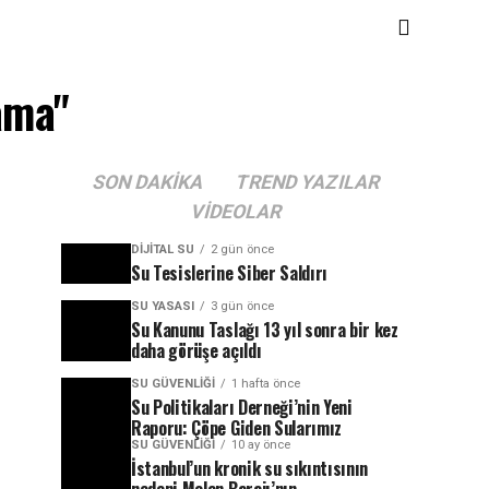
ama"
SON DAKIKA
TREND YAZILAR
VIDEOLAR
DIJITAL SU
2 gün önce
Su Tesislerine Siber Saldırı
SU YASASI
3 gün önce
Su Kanunu Taslağı 13 yıl sonra bir kez
daha görüşe açıldı
SU GÜVENLIĞI
1 hafta önce
Su Politikaları Derneği’nin Yeni
Raporu: Çöpe Giden Sularımız
SU GÜVENLIĞI
10 ay önce
İstanbul’un kronik su sıkıntısının