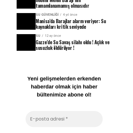
nedeni Melen Barajı’nın
tamamlanamamış olmasıdır
SU GÜVENLIĞI
4 yıl önce
Manisa’da Barajlar alarm veriyor: Su
kaynakları kritik seviyede
SU
12 ay önce
Gazze’de Su Savaş silahı oldu ! Açlık ve
susuzluk öldürüyor !
Yeni gelişmelerden erkenden
haberdar olmak için haber
bültenimize abone ol!