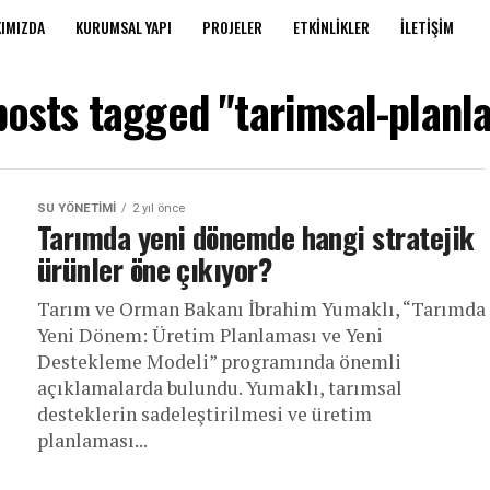
IMIZDA
KURUMSAL YAPI
PROJELER
ETKINLIKLER
İLETIŞIM
 posts tagged "tarimsal-planl
SU YÖNETIMI
2 yıl önce
Tarımda yeni dönemde hangi stratejik
ürünler öne çıkıyor?
Tarım ve Orman Bakanı İbrahim Yumaklı, “Tarımda
Yeni Dönem: Üretim Planlaması ve Yeni
Destekleme Modeli” programında önemli
açıklamalarda bulundu. Yumaklı, tarımsal
desteklerin sadeleştirilmesi ve üretim
planlaması...