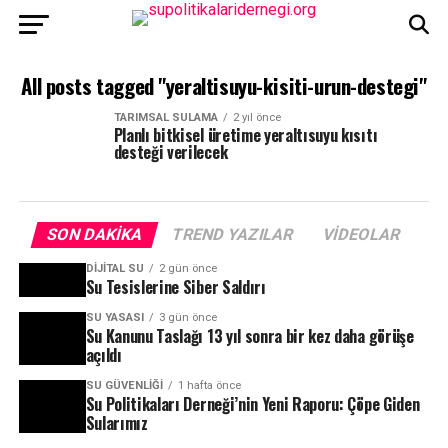
All posts tagged "yeraltisuyu-kisiti-urun-destegi"
TARIMSAL SULAMA
2 yıl önce
Planlı bitkisel üretime yeraltısuyu kısıtı
desteği verilecek
SON DAKIKA
TREND YAZILAR
VIDEOLAR
DIJITAL SU
2 gün önce
Su Tesislerine Siber Saldırı
SU YASASI
3 gün önce
Su Kanunu Taslağı 13 yıl sonra bir kez daha görüşe
açıldı
SU GÜVENLIĞI
1 hafta önce
Su Politikaları Derneği’nin Yeni Raporu: Çöpe Giden
Sularımız