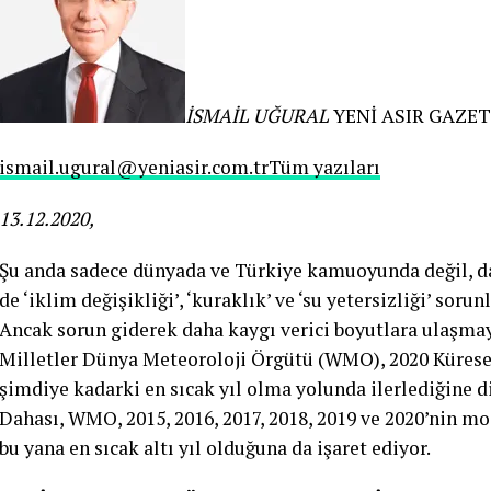
İSMAİL UĞURAL
YENİ ASIR GAZET
ismail.ugural@yeniasir.com.tr
Tüm yazıları
13.12.2020,
Şu anda sadece dünyada ve Türkiye kamuoyunda değil, 
de ‘iklim değişikliği’, ‘kuraklık’ ve ‘su yetersizliği’ soru
Ancak sorun giderek daha kaygı verici boyutlara ulaşmay
Milletler Dünya Meteoroloji Örgütü (WMO), 2020 Kürese
şimdiye kadarki en sıcak yıl olma yolunda ilerlediğine d
Dahası, WMO, 2015, 2016, 2017, 2018, 2019 ve 2020’nin m
bu yana en sıcak altı yıl olduğuna da işaret ediyor.