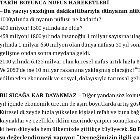
TARİH BOYUNCA NÜFUS HAREKETLERİ
–
Bu yazıyı yazdığım dakikaitibarıyla dünyanın nüf
1000yılında dünyanın nüfusu ne kadardı?
400 milyon! 1500 yılında ne oldu?
458 milyon! 1800 yılında insanoğlu 1 milyar sayısına ulaş
yılında 1 milyar 650 milyon olan dünya nüfusu 50 yıl sonr
gelişme ondan sonra meydana geldi.
2000 yılında 6.125 milyar olan küresel nüfus artık hızla 8
Ve 2050’de ise 10 milyar rakamına yaklaşmış olacağız! “
edilmeden ekonomik ve sosyal, dolayısıyla tarımsal gel
BU SICAĞA KAR DAYANMAZ
– Diğer yandan söz konusu
yıl içinde ekonomik üretim de aşırı boyutlarda artış göst
Küresel düzeyde hızla yükselen kişisel refah ve buna ba
kaynaklar ve özellikle iklim üzerinde çarpıcı sonuçlara 
ki hem dünyada hem ülkemizde gittikçe büyüyecek.
Su 
şu değerlendirmeyi yapıyor: “Derneğimizin ilgili ça