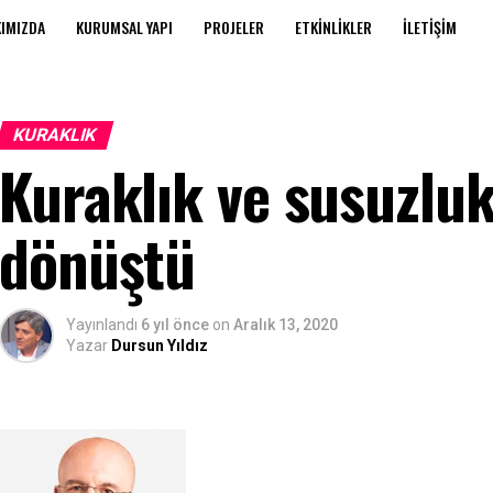
IMIZDA
KURUMSAL YAPI
PROJELER
ETKINLIKLER
İLETIŞIM
KURAKLIK
Kuraklık ve susuzlu
dönüştü
Yayınlandı
6 yıl önce
on
Aralık 13, 2020
Yazar
Dursun Yıldız