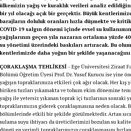
ülkemizin yağış ve kuraklık verileri analiz edildiği
bir yıl olacağı açık bir gerçektir. Büyük kentlerim
barajların doluluk oranları hızla düşmekte ve kriti
COVID-19 salgın dönemi içinde evsel su kullanımını
yağışlarının geçen yıla nazaran ortalama yüzde 4
su yönetimi üzerindeki baskıları artıracak. Bu olu
kentlerimizde daha yoğun bir şekilde yaşanacağın
ÇORAKLAŞMA TEHLİKESİ
– Ege Üniversitesi Ziraat F
Bölümü Öğretim Üyesi Prof. Dr. Yusuf Kurucu ise yine öne
yağışın topraklarımıza etkileri çok ağır olacak. Her kış 
biriken tuzları yıkamakta ve tohum ekim dönemine temiz
yağış ile yetersiz yıkanan toprak içi tuzlarının sonraki y
topraklarımızın giderek çoraklaşmasına neden olacak. B
bölümlerinde etkili bir şekilde görülmektedir. Artan sıc
sulama suyu ihtiyacı da üreticilerimizi bozulan su kali
döngü en verimli topraklarımızın çoraklaşmasını hızlan