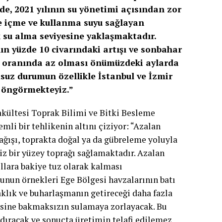
nde, 2021 yılının su yönetimi açısından zor
ize içme ve kullanma suyu sağlayan
k su alma seviyesine yaklaşmaktadır.
n yüzde 10 civarındaki artışı ve sonbahar
0 oranında az olması önümüzdeki aylarda
msuz durumun özellikle İstanbul ve İzmir
ı öngörmekteyiz.”
akültesi Toprak Bilimi ve Bitki Besleme
mli bir tehlikenin altını çiziyor: “Azalan
yağışı, toprakta doğal ya da gübreleme yoluyla
 bir yüzey toprağı sağlamaktadır. Azalan
ıllara bakiye tuz olarak kalması
unun örnekleri Ege Bölgesi havzalarının batı
aklık ve buharlaşmanın getireceği daha fazla
tesine bakmaksızın sulamaya zorlayacak. Bu
dıracak ve sonuçta üretimin telafi edilemez