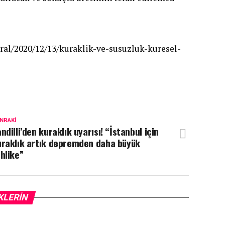
ral/2020/12/13/kuraklik-ve-susuzluk-kuresel-
NRAKI
ndilli’den kuraklık uyarısı! “İstanbul için
uraklık artık depremden daha büyük
hlike”
KLERIN