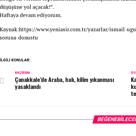
düşüşüne yol açacak!”.
Haftaya devam ediyorum.
Kaynak:https://www.yeniasir.com.tr/yazarlar/ismail-ugu
soruna-donustu
İLGILI KONULAR:
KAÇIRMA
SO
Çanakkale’de Araba, halı, kilim yıkanması
Ka
yasaklandı
k
te
BEĞENEBILECE