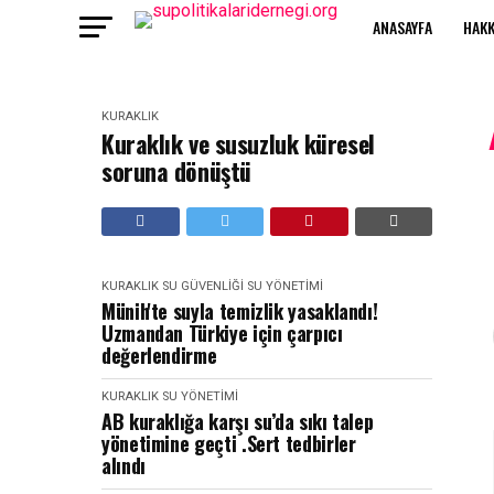
ANASAYFA
HAKK
KURAKLIK
Kuraklık ve susuzluk küresel
soruna dönüştü
KURAKLIK
SU GÜVENLIĞI
SU YÖNETIMI
Münih'te suyla temizlik yasaklandı!
Uzmandan Türkiye için çarpıcı
değerlendirme
KURAKLIK
SU YÖNETIMI
AB kuraklığa karşı su’da sıkı talep
yönetimine geçti .Sert tedbirler
alındı