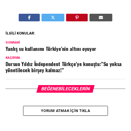
İLGILI KONULAR:
SONRAKI
Yanlış su kullanımı Türkiye’nin altını oyuyor
KAÇIRMA
Dursun Yıldız İndependent Türkçe’ye konuştu:”Su yoksa
yönetilecek birşey kalmaz!”
BEĞENEBILECEKLERIN
YORUM ATMAK IÇIN TIKLA