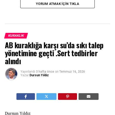
YORUM ATMAK IÇIN TIKLA
KURAKLIK
AB kuraklığa karşı su’da sıkı talep
yönetimine geçti .Sert tedbirler
alındı
Yayınlandı
3 hafta önce
on
Temmuz 16, 2026
Yazar
Dursun Yıldız
Dursun Yıldız