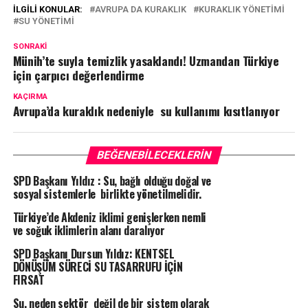
İLGILI KONULAR:
AVRUPA DA KURAKLIK
KURAKLIK YÖNETIMI
SU YÖNETIMI
SONRAKI
Münih’te suyla temizlik yasaklandı! Uzmandan Türkiye
için çarpıcı değerlendirme
KAÇIRMA
Avrupa’da kuraklık nedeniyle su kullanımı kısıtlanıyor
BEĞENEBILECEKLERIN
SPD Başkanı Yıldız : Su, bağlı olduğu doğal ve
sosyal sistemlerle birlikte yönetilmelidir.
Türkiye’de Akdeniz iklimi genişlerken nemli
ve soğuk iklimlerin alanı daralıyor
SPD Başkanı Dursun Yıldız: KENTSEL
DÖNÜŞÜM SÜRECİ SU TASARRUFU İÇİN
FIRSAT
Su, neden sektör değil de bir sistem olarak