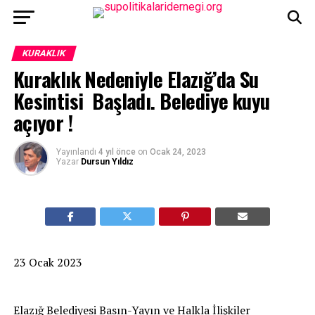
KURAKLIK
Kuraklık Nedeniyle Elazığ’da Su
Kesintisi Başladı. Belediye kuyu
açıyor !
Yayınlandı
4 yıl önce
on
Ocak 24, 2023
Yazar
Dursun Yıldız
23 Ocak 2023
Elazığ
Belediyesi Basın-Yayın ve Halkla İlişkiler