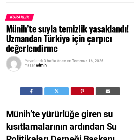
KURAKLIK
Münih’te suyla temizlik yasaklandı!
Uzmandan Türkiye için çarpıcı
değerlendirme
Yayınlandı
3 hafta önce
on
Temmuz 16, 2026
Yazar
admin
Münih’te yürürlüğe giren su
kısıtlamalarının ardından Su
Politikaları Derneği Başkanı