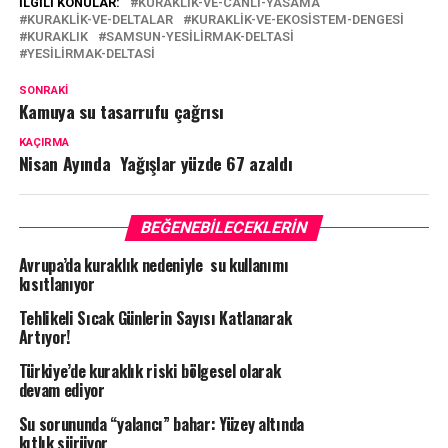
İLGILI KONULAR:
KURAKLIK-VE-CANLI-YASAMA
KURAKLIK-VE-DELTALAR
KURAKLIK-VE-EKOSISTEM-DENGESI
KURAKLIK
SAMSUN-YESILIRMAK-DELTASI
YESILIRMAK-DELTASI
SONRAKI
Kamuya su tasarrufu çağrısı
KAÇIRMA
Nisan Ayında Yağışlar yüzde 67 azaldı
BEĞENEBILECEKLERIN
Avrupa’da kuraklık nedeniyle su kullanımı
kısıtlanıyor
Tehlikeli Sıcak Günlerin Sayısı Katlanarak
Artıyor!
Türkiye’de kuraklık riski bölgesel olarak
devam ediyor
Su sorununda “yalancı” bahar: Yüzey altında
kıtlık sürüyor