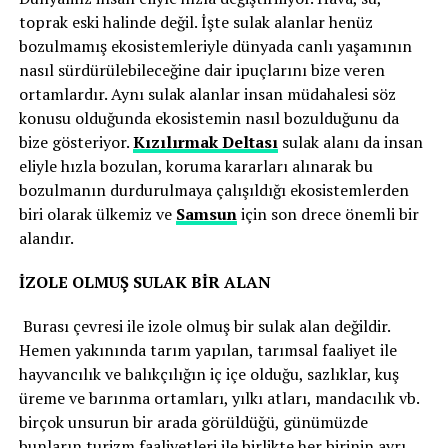
toprak eski halinde değil. İşte sulak alanlar henüz
bozulmamış ekosistemleriyle dünyada canlı yaşamının
nasıl sürdürülebileceğine dair ipuçlarını bize veren
ortamlardır. Aynı sulak alanlar insan müdahalesi söz
konusu olduğunda ekosistemin nasıl bozulduğunu da
bize gösteriyor.
Kızılırmak Deltası
sulak alanı da insan
eliyle hızla bozulan, koruma kararları alınarak bu
bozulmanın durdurulmaya çalışıldığı ekosistemlerden
biri olarak ülkemiz ve
Samsun
için son drece önemli bir
alandır.
İZOLE OLMUŞ SULAK BİR ALAN
Burası çevresi ile izole olmuş bir sulak alan değildir.
Hemen yakınında tarım yapılan, tarımsal faaliyet ile
hayvancılık ve balıkçılığın iç içe olduğu, sazlıklar, kuş
üreme ve barınma ortamları, yılkı atları, mandacılık vb.
birçok unsurun bir arada görüldüğü, günümüzde
bunların turizm faaliyetleri ile birlikte her birinin ayrı