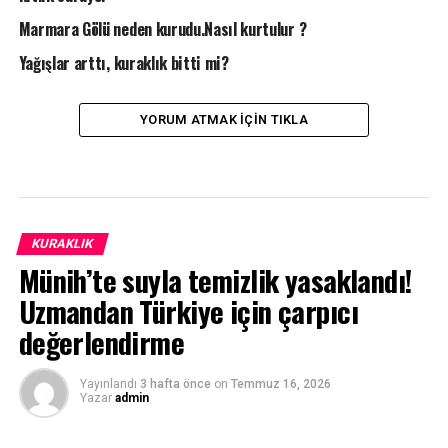
Marmara Gölü neden kurudu.Nasıl kurtulur ?
Yağışlar arttı, kuraklık bitti mi?
YORUM ATMAK IÇIN TIKLA
KURAKLIK
Münih’te suyla temizlik yasaklandı!
Uzmandan Türkiye için çarpıcı
değerlendirme
Yayınlandı
3 hafta önce
on
Temmuz 16, 2026
Yazar
admin