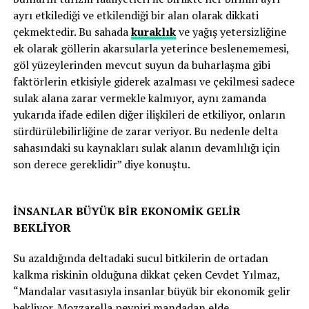
ayrı etkilediği ve etkilendiği bir alan olarak dikkati
çekmektedir. Bu sahada
kuraklık
ve yağış yetersizliğine
ek olarak göllerin akarsularla yeterince beslenememesi,
göl yüzeylerinden mevcut suyun da buharlaşma gibi
faktörlerin etkisiyle giderek azalması ve çekilmesi sadece
sulak alana zarar vermekle kalmıyor, aynı zamanda
yukarıda ifade edilen diğer ilişkileri de etkiliyor, onların
sürdürülebilirliğine de zarar veriyor. Bu nedenle delta
sahasındaki su kaynakları sulak alanın devamlılığı için
son derece gereklidir” diye konuştu.
İNSANLAR BÜYÜK BİR EKONOMİK GELİR
BEKLİYOR
Su azaldığında deltadaki sucul bitkilerin de ortadan
kalkma riskinin olduğuna dikkat çeken Cevdet Yılmaz,
“Mandalar vasıtasıyla insanlar büyük bir ekonomik gelir
bekliyor. Mozzarella peyniri mandadan elde