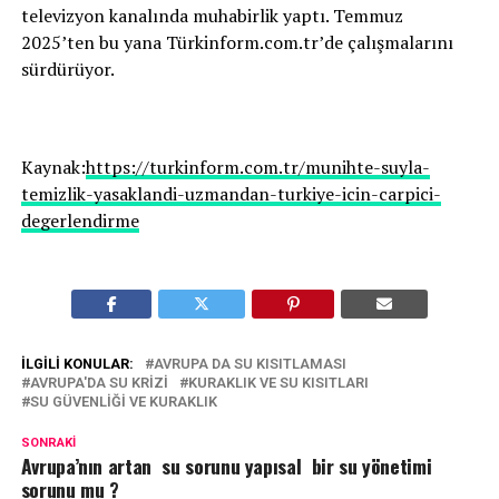
televizyon kanalında muhabirlik yaptı. Temmuz
2025’ten bu yana Türkinform.com.tr’de çalışmalarını
sürdürüyor.
Kaynak:
https://turkinform.com.tr/munihte-suyla-
temizlik-yasaklandi-uzmandan-turkiye-icin-carpici-
degerlendirme
İLGILI KONULAR:
AVRUPA DA SU KISITLAMASI
AVRUPA'DA SU KRIZI
KURAKLIK VE SU KISITLARI
SU GÜVENLIĞI VE KURAKLIK
SONRAKI
Avrupa’nın artan su sorunu yapısal bir su yönetimi
sorunu mu ?