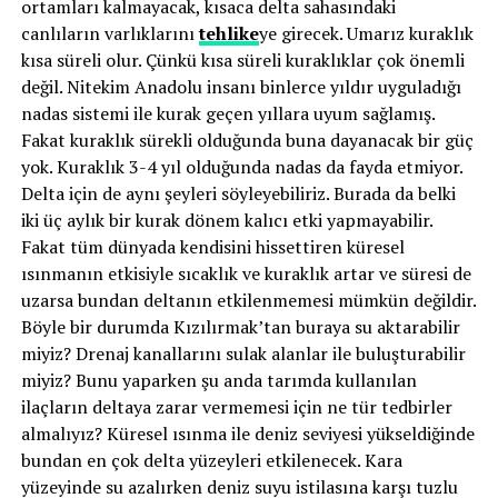
ortamları kalmayacak, kısaca delta sahasındaki
canlıların varlıklarını
tehlike
ye girecek. Umarız kuraklık
kısa süreli olur. Çünkü kısa süreli kuraklıklar çok önemli
değil. Nitekim Anadolu insanı binlerce yıldır uyguladığı
nadas sistemi ile kurak geçen yıllara uyum sağlamış.
Fakat kuraklık sürekli olduğunda buna dayanacak bir güç
yok. Kuraklık 3-4 yıl olduğunda nadas da fayda etmiyor.
Delta için de aynı şeyleri söyleyebiliriz. Burada da belki
iki üç aylık bir kurak dönem kalıcı etki yapmayabilir.
Fakat tüm dünyada kendisini hissettiren küresel
ısınmanın etkisiyle sıcaklık ve kuraklık artar ve süresi de
uzarsa bundan deltanın etkilenmemesi mümkün değildir.
Böyle bir durumda Kızılırmak’tan buraya su aktarabilir
miyiz? Drenaj kanallarını sulak alanlar ile buluşturabilir
miyiz? Bunu yaparken şu anda tarımda kullanılan
ilaçların deltaya zarar vermemesi için ne tür tedbirler
almalıyız? Küresel ısınma ile deniz seviyesi yükseldiğinde
bundan en çok delta yüzeyleri etkilenecek. Kara
yüzeyinde su azalırken deniz suyu istilasına karşı tuzlu