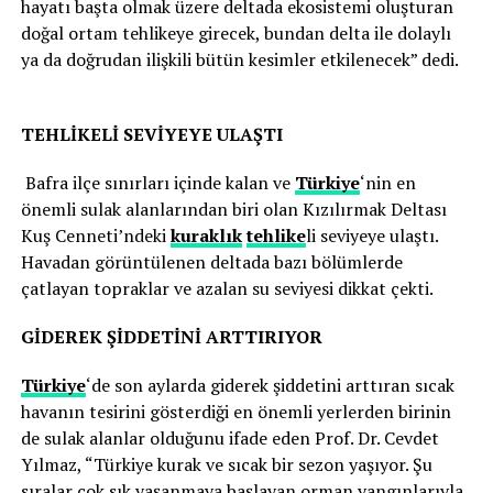
hayatı başta olmak üzere deltada ekosistemi oluşturan
doğal ortam tehlikeye girecek, bundan delta ile dolaylı
ya da doğrudan ilişkili bütün kesimler etkilenecek” dedi.
TEHLİKELİ SEVİYEYE ULAŞTI
Bafra ilçe sınırları içinde kalan ve
Türkiye
‘nin en
önemli sulak alanlarından biri olan Kızılırmak Deltası
Kuş Cenneti’ndeki
kuraklık
tehlike
li seviyeye ulaştı.
Havadan görüntülenen deltada bazı bölümlerde
çatlayan topraklar ve azalan su seviyesi dikkat çekti.
GİDEREK ŞİDDETİNİ ARTTIRIYOR
Türkiye
‘de son aylarda giderek şiddetini arttıran sıcak
havanın tesirini gösterdiği en önemli yerlerden birinin
de sulak alanlar olduğunu ifade eden Prof. Dr. Cevdet
Yılmaz, “Türkiye kurak ve sıcak bir sezon yaşıyor. Şu
sıralar çok sık yaşanmaya başlayan orman yangınlarıyla