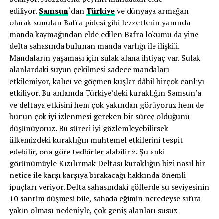
ediliyor.
Samsun
‘dan
Türkiye
ve dünyaya armağan
olarak sunulan Bafra pidesi gibi lezzetlerin yanında
manda kaymağından elde edilen Bafra lokumu da yine
delta sahasında bulunan manda varlığı ile ilişkili.
Mandaların yaşaması için sulak alana ihtiyaç var. Sulak
alanlardaki suyun çekilmesi sadece mandaları
etkilemiyor, kalıcı ve göçmen kuşlar dâhil birçok canlıyı
etkiliyor. Bu anlamda Türkiye’deki kuraklığın Samsun’a
ve deltaya etkisini hem çok yakından görüyoruz hem de
bunun çok iyi izlenmesi gereken bir süreç olduğunu
düşünüyoruz. Bu süreci iyi gözlemleyebilirsek
ülkemizdeki kuraklığın muhtemel etkilerini tespit
edebilir, ona göre tedbirler alabiliriz. Şu anki
görünümüyle Kızılırmak Deltası kuraklığın bizi nasıl bir
netice ile karşı karşıya bırakacağı hakkında önemli
ipuçları veriyor. Delta sahasındaki göllerde su seviyesinin
10 santim düşmesi bile, sahada eğimin neredeyse sıfıra
yakın olması nedeniyle, çok geniş alanları susuz