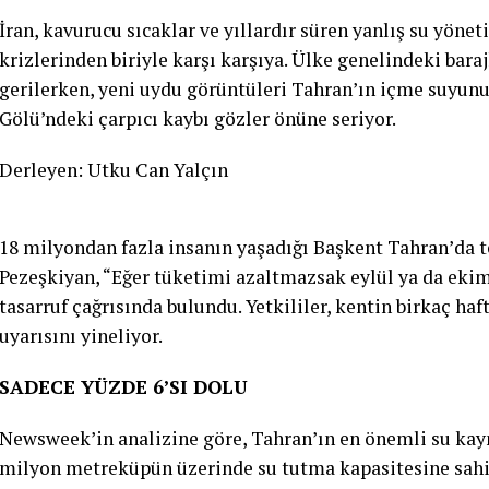
İran, kavurucu sıcaklar ve yıllardır süren yanlış su yönet
krizlerinden biriyle karşı karşıya. Ülke genelindeki barajl
gerilerken, yeni uydu görüntüleri Tahran’ın içme suyunu
Gölü’ndeki çarpıcı kaybı gözler önüne seriyor.
Derleyen: Utku Can Yalçın
18 milyondan fazla insanın yaşadığı Başkent Tahran’da 
Pezeşkiyan, “Eğer tüketimi azaltmazsak eylül ya da ekim
tasarruf çağrısında bulundu. Yetkililer, kentin birkaç haft
uyarısını yineliyor.
SADECE YÜZDE 6’SI DOLU
Newsweek’in analizine göre, Tahran’ın en önemli su kayn
milyon metreküpün üzerinde su tutma kapasitesine sahi