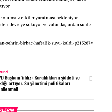
tıyor.
nde olumsuz etkiler yaratması bekleniyor.
emleri devreye sokuyor ve vatandaşlardan su ile
an-sehrin-birkac-haftalik-suyu-kaldi-p213287#
NRAKI
D Başkanı Yıldız : Kuraklıkların şiddeti ve
klığı artıyor. Su yönetimi politikaları
nilenmeli
KLERIN