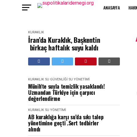
ANASAYFA
HAKK
KURAKLIK
İran’da Kuraklık, Başkentin
birkaç haftalık suyu kaldı
KURAKLIK
SU GÜVENLIĞI
SU YÖNETIMI
Münih'te suyla temizlik yasaklandı!
Uzmandan Türkiye için çarpıcı
değerlendirme
KURAKLIK
SU YÖNETIMI
AB kuraklığa karşı su’da sıkı talep
yönetimine geçti .Sert tedbirler
alındı