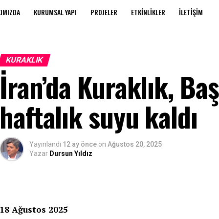
IMIZDA
KURUMSAL YAPI
PROJELER
ETKINLIKLER
İLETIŞIM
KURAKLIK
İran’da Kuraklık, Ba
haftalık suyu kaldı
Yayınlandı
12 ay önce
on
Ağustos 20, 2025
Yazar
Dursun Yıldız
18 Ağustos 2025