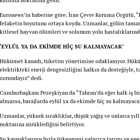
kuruma noktasına geldi.
Euronews’in haberine göre; İran Çevre Koruma Örgütü, “R
felaketin boyutunu ortaya koydu. Uzmanlar, gölün tamame
kitlesel hayvan ölümleri ve solunum yolu hastalıklarınd
‘EYLÜL YA DA EKİMDE HİÇ SU KALMAYACAK’
Hükümet kanadı, tüketim yönetimine odaklanıyor. Hük
elektrikteki enerji dengesizliğini halkın da desteğiyle,
zorundayız” dedi.
Cumhurbaşkanı Pezeşkiyan da “Tahran’da eğer halk iş bir
almazsa, barajlarda eylül ya da ekimde hiç su kalmayacak
Uzmanlar, yüksek sıcaklıklar, düşük yağış ve onlarca yıll
noktasına sürüklediğini belirtiyor.
Su kaynaklarının hızla tükenmesi yalnızca tarımı ve ene