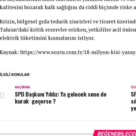
kalitesini bozarak halk sağlığını da ciddi biçimde riske a
Krizin, bölgesel gıda tedarik zincirleri ve ticaret üzeri
Tahran’daki kritik rezervler erirken, yetkililer acil önl
elektrik tüketimini kısmalarını istiyor.
Kaynak: https://www.sozcu.com.tr/18-milyon-kisi-yasay
İLGILI KONULAR:
KAÇIRMA
SO
SPD Başkanı Yıldız: Ya gelecek sene de
SP
kurak geçerse ?
sı
ye
BEĞENEBILECE