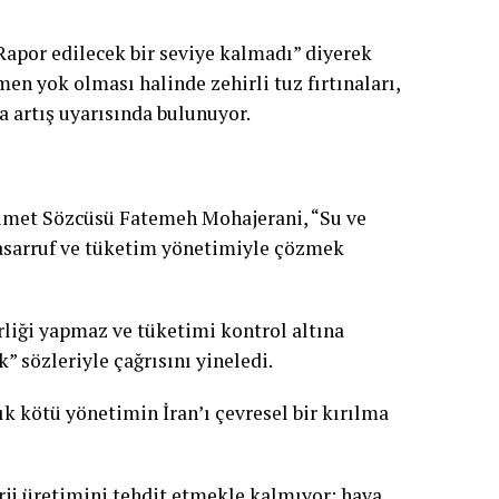
apor edilecek bir seviye kalmadı” diyerek
n yok olması halinde zehirli tuz fırtınaları,
a artış uyarısında bulunuyor.
ümet Sözcüsü Fatemeh Mohajerani, “Su ve
 tasarruf ve tüketim yönetimiyle çözmek
liği yapmaz ve tüketimi kontrol altına
” sözleriyle çağrısını yineledi.
ık kötü yönetimin İran’ı çevresel bir kırılma
rji üretimini tehdit etmekle kalmıyor; hava