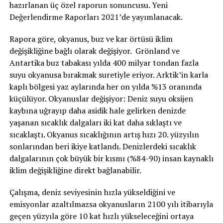
hazırlanan üç özel raporun sonuncusu. Yeni
Değerlendirme Raporları 2021’de yayımlanacak.
Rapora göre, okyanus, buz ve kar örtüsü iklim
değişikliğine bağlı olarak değişiyor. Grönland ve
Antartika buz tabakası yılda 400 milyar tondan fazla
suyu okyanusa bırakmak suretiyle eriyor. Arktik’in karla
kaplı bölgesi yaz aylarında her on yılda %13 oranında
küçülüyor. Okyanuslar değişiyor: Deniz suyu oksijen
kaybına uğrayıp daha asidik hale gelirken denizde
yaşanan sıcaklık dalgaları iki kat daha sıklaştı ve
sıcaklaştı. Okyanus sıcaklığının artış hızı 20. yüzyılın
sonlarından beri ikiye katlandı. Denizlerdeki sıcaklık
dalgalarının çok büyük bir kısmı (%84-90) insan kaynaklı
iklim değişikliğine direkt bağlanabilir.
Çalışma, deniz seviyesinin hızla yükseldiğini ve
emisyonlar azaltılmazsa okyanusların 2100 yılı itibarıyla
geçen yüzyıla göre 10 kat hızlı yükseleceğini ortaya