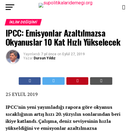
İKLIM DEĞIŞIMI
IPCC: Emisyonlar Azaltılmazsa
Okyanuslar 10 Kat Hızlı Yükselecek
Yayınlandı
7 yıl önce
on
Eylül 27, 2019
Yazar
Dursun Yıldız
25 EYLÜL 2019
IPCC’nin yeni yayımladığı rapora göre okyanus
sıcaklığının artış hızı 20. yüzyılın sonlarından beri
ikiye katlandı.
Çalışma, deniz seviyesinin hızla
yükseldiğini ve emisyonlar azaltılmazsa