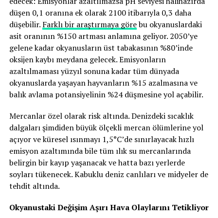
edecek: Emisyonlar azaltılmazsa pH seviyesi halihazırda
düşen 0,1 oranına ek olarak 2100 itibarıyla 0,3 daha
düşebilir.
Farklı bir araştırmaya göre
bu okyanuslardaki
asit oranının %150 artması anlamına geliyor. 2050’ye
gelene kadar okyanusların üst tabakasının %80’inde
oksijen kaybı meydana gelecek. Emisyonların
azaltılmaması yüzyıl sonuna kadar tüm dünyada
okyanuslarda yaşayan hayvanların %15 azalmasına ve
balık avlama potansiyelinin %24 düşmesine yol açabilir.
Mercanlar özel olarak risk altında. Denizdeki sıcaklık
dalgaları şimdiden büyük ölçekli mercan ölümlerine yol
açıyor ve küresel ısınmayı 1,5°C’de sınırlayacak hızlı
emisyon azaltımında bile tüm ılık su mercanlarında
belirgin bir kayıp yaşanacak ve hatta bazı yerlerde
soyları tükenecek. Kabuklu deniz canlıları ve midyeler de
tehdit altında.
Okyanustaki Değişim Aşırı Hava Olaylarını Tetikliyor