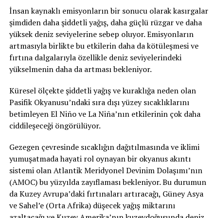
İnsan kaynaklı emisyonların bir sonucu olarak kasırgalar
şimdiden daha şiddetli yağış, daha güçlü rüzgar ve daha
yüksek deniz seviyelerine sebep oluyor. Emisyonların
artmasıyla birlikte bu etkilerin daha da kötüleşmesi ve
fırtına dalgalarıyla özellikle deniz seviyelerindeki
yükselmenin daha da artması bekleniyor.
Küresel ölçekte şiddetli yağış ve kuraklığa neden olan
Pasifik Okyanusu’ndaki sıra dışı yüzey sıcaklıklarını
betimleyen El Niño ve La Niña’nın etkilerinin çok daha
ciddileşeceği öngörülüyor.
Gezegen çevresinde sıcaklığın dağıtılmasında ve iklimi
yumuşatmada hayati rol oynayan bir okyanus akıntı
sistemi olan Atlantik Meridyonel Devinim Dolaşımı’nın
(AMOC) bu yüzyılda zayıflaması bekleniyor. Bu durumun
da Kuzey Avrupa’daki fırtınaları artıracağı, Güney Asya
ve Sahel’e (Orta Afrika) düşecek yağış miktarını
azaltacağı ve Kuzey Amerika’nın kuzeydoğusunda deniz