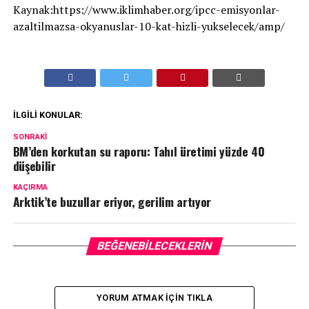
Kaynak:https://www.iklimhaber.org/ipcc-emisyonlar-
azaltilmazsa-okyanuslar-10-kat-hizli-yukselecek/amp/
İLGILI KONULAR:
SONRAKI
BM’den korkutan su raporu: Tahıl üretimi yüzde 40
düşebilir
KAÇIRMA
Arktik’te buzullar eriyor, gerilim artıyor
BEĞENEBILECEKLERIN
YORUM ATMAK IÇIN TIKLA