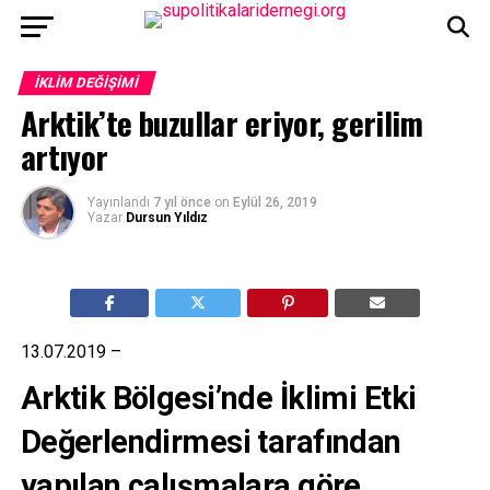
İKLIM DEĞIŞIMI
Arktik’te buzullar eriyor, gerilim
artıyor
Yayınlandı
7 yıl önce
on
Eylül 26, 2019
Yazar
Dursun Yıldız
13.07.2019 –
Arktik Bölgesi’nde İklimi Etki
Değerlendirmesi tarafından
yapılan çalışmalara göre