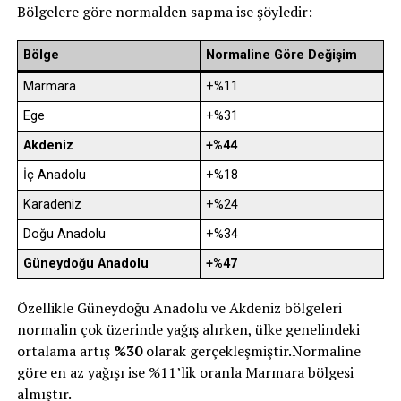
Bölgelere göre normalden sapma ise şöyledir:
Bölge
Normaline Göre Değişim
Marmara
+%11
Ege
+%31
Akdeniz
+%44
İç Anadolu
+%18
Karadeniz
+%24
Doğu Anadolu
+%34
Güneydoğu Anadolu
+%47
Özellikle Güneydoğu Anadolu ve Akdeniz bölgeleri
normalin çok üzerinde yağış alırken, ülke genelindeki
ortalama artış
%30
olarak gerçekleşmiştir.Normaline
göre en az yağışı ise %11’lik oranla Marmara bölgesi
almıştır.