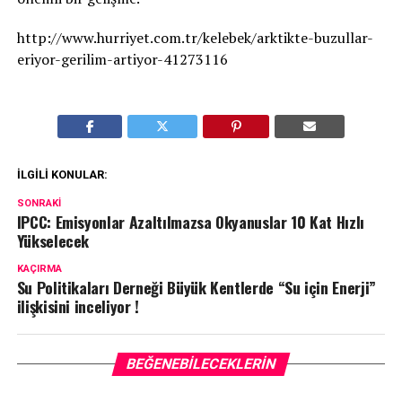
http://www.hurriyet.com.tr/kelebek/arktikte-buzullar-
eriyor-gerilim-artiyor-41273116
İLGILI KONULAR:
SONRAKI
IPCC: Emisyonlar Azaltılmazsa Okyanuslar 10 Kat Hızlı
Yükselecek
KAÇIRMA
Su Politikaları Derneği Büyük Kentlerde “Su için Enerji”
ilişkisini inceliyor !
BEĞENEBILECEKLERIN