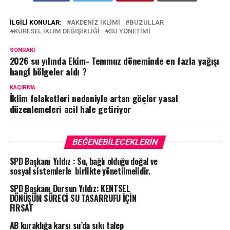
İLGILI KONULAR:
AKDENIZ IKLIMI
BUZULLAR
KÜRESEL IKLIM DEĞIŞIKLIĞI
SU YÖNETIMI
SONRAKI
2026 su yılında Ekim- Temmuz döneminde en fazla yağışı
hangi bölgeler aldı ?
KAÇIRMA
İklim felaketleri nedeniyle artan göçler yasal
düzenlemeleri acil hale getiriyor
BEĞENEBILECEKLERIN
SPD Başkanı Yıldız : Su, bağlı olduğu doğal ve
sosyal sistemlerle birlikte yönetilmelidir.
SPD Başkanı Dursun Yıldız: KENTSEL
DÖNÜŞÜM SÜRECİ SU TASARRUFU İÇİN
FIRSAT
AB kuraklığa karşı su’da sıkı talep