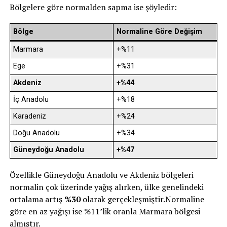
Bölgelere göre normalden sapma ise şöyledir:
Bölge
Normaline Göre Değişim
Marmara
+%11
Ege
+%31
Akdeniz
+%44
İç Anadolu
+%18
Karadeniz
+%24
Doğu Anadolu
+%34
Güneydoğu Anadolu
+%47
Özellikle Güneydoğu Anadolu ve Akdeniz bölgeleri
normalin çok üzerinde yağış alırken, ülke genelindeki
ortalama artış
%30
olarak gerçekleşmiştir.Normaline
göre en az yağışı ise %11’lik oranla Marmara bölgesi
almıştır.