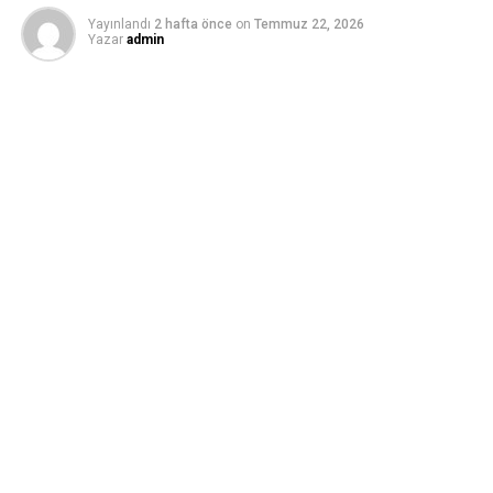
Yayınlandı
2 hafta önce
on
Temmuz 22, 2026
Yazar
admin
Biriz Özbakır
22.07.2026
İstanbul
Prof. Dr. Murat Türkeş, Türkiye’de Akdeniz ve yarı kurak
iklimlerin genişlediğini, nemli ve soğuk iklim kuşaklarının
ise daraldığını ve daha yüksek rakımlara çekildiğini
belirtti.
Boğaziçi Üniversitesi İklim Değişikliği ve Politikaları