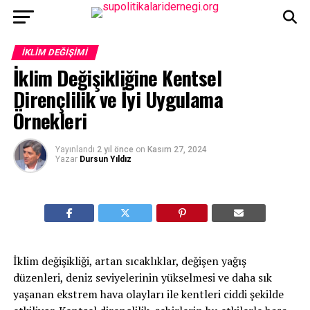
İKLIM DEĞIŞIMI
İklim Değişikliğine Kentsel
Dirençlilik ve İyi Uygulama
Örnekleri
Yayınlandı
2 yıl önce
on
Kasım 27, 2024
Yazar
Dursun Yıldız
İklim değişikliği, artan sıcaklıklar, değişen yağış
düzenleri, deniz seviyelerinin yükselmesi ve daha sık
yaşanan ekstrem hava olayları ile kentleri ciddi şekilde