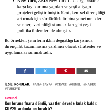
New York, ABD
: New York’ta kasırga riskine
karşı kıyı koruma yapıları ve yeşil altyapı
projeleri geliştirilmiştir. Kent, kentsel dirençliliği
artırmak için sürdürülebilir bina yönetmelikleri
ve enerji verimliliği standartları gibi çeşitli
politika önlemleri de almıştır.
Bu örnekler, şehirlerin iklim değişikliği karşısında
dirençlilik kazanmasına yardımcı olacak stratejiler ve
uygulamalar sunmaktadır.
İLGILI KONULAR:
ANA-SAYFA
ÇEVRE
GENEL
HABER
TURKIYE
SONRAKI
Konferans fuara döndü, vaatler devede kulak kaldı:
COP29 ardında ne bıraktı?