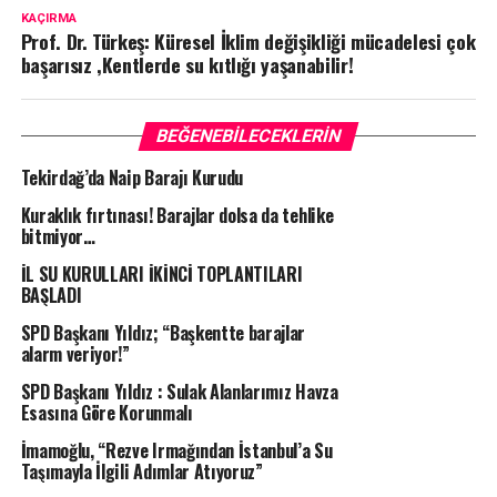
KAÇIRMA
Prof. Dr. Türkeş: Küresel İklim değişikliği mücadelesi çok
başarısız ,Kentlerde su kıtlığı yaşanabilir!
BEĞENEBILECEKLERIN
Tekirdağ’da Naip Barajı Kurudu
Kuraklık fırtınası! Barajlar dolsa da tehlike
bitmiyor…
İL SU KURULLARI İKİNCİ TOPLANTILARI
BAŞLADI
SPD Başkanı Yıldız; “Başkentte barajlar
alarm veriyor!”
SPD Başkanı Yıldız : Sulak Alanlarımız Havza
Esasına Göre Korunmalı
İmamoğlu, “Rezve Irmağından İstanbul’a Su
Taşımayla İlgili Adımlar Atıyoruz”