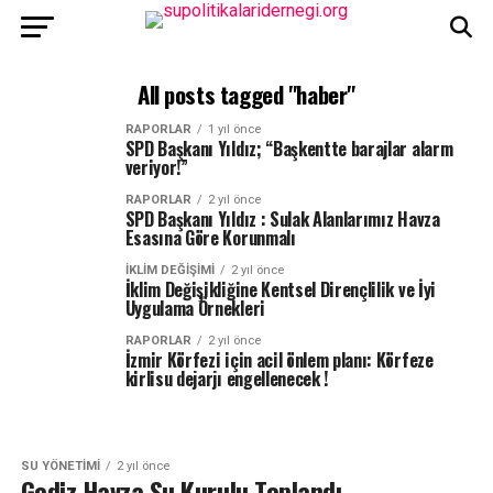
All posts tagged "haber"
RAPORLAR
1 yıl önce
SPD Başkanı Yıldız; “Başkentte barajlar alarm
veriyor!”
RAPORLAR
2 yıl önce
SPD Başkanı Yıldız : Sulak Alanlarımız Havza
Esasına Göre Korunmalı
İKLIM DEĞIŞIMI
2 yıl önce
İklim Değişikliğine Kentsel Dirençlilik ve İyi
Uygulama Örnekleri
RAPORLAR
2 yıl önce
İzmir Körfezi için acil önlem planı: Körfeze
kirlisu dejarjı engellenecek !
SU YÖNETIMI
2 yıl önce
Gediz Havza Su Kurulu Toplandı