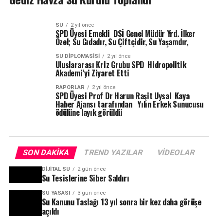
SU
2 yıl önce
SPD Üyesi Emekli DSİ Genel Müdür Yrd. İlker
Özel; Su Gıdadır, Su Çiftçidir, Su Yaşamdır,
SU DIPLOMASISI
2 yıl önce
Uluslararası Kriz Grubu SPD Hidropolitik
Akademi’yi Ziyaret Etti
RAPORLAR
2 yıl önce
SPD Üyesi Prof Dr Harun Raşit Uysal Kaya
Haber Ajansı tarafından Yılın Erkek Sunucusu
ödülüne layık görüldü
SON DAKIKA
TREND YAZILAR
VIDEOLAR
DIJITAL SU
2 gün önce
Su Tesislerine Siber Saldırı
SU YASASI
3 gün önce
Su Kanunu Taslağı 13 yıl sonra bir kez daha görüşe
açıldı