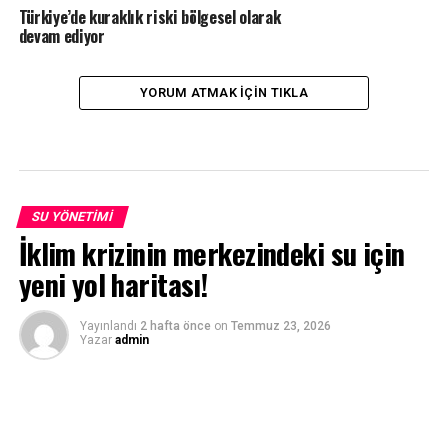
Türkiye’de kuraklık riski bölgesel olarak
devam ediyor
YORUM ATMAK IÇIN TIKLA
SU YÖNETIMI
İklim krizinin merkezindeki su için
yeni yol haritası!
Yayınlandı
2 hafta önce
on
Temmuz 23, 2026
Yazar
admin