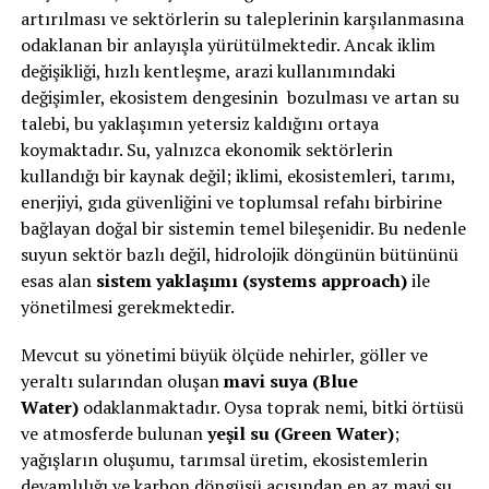
artırılması ve sektörlerin su taleplerinin karşılanmasına
odaklanan bir anlayışla yürütülmektedir. Ancak iklim
değişikliği, hızlı kentleşme, arazi kullanımındaki
değişimler, ekosistem dengesinin bozulması ve artan su
talebi, bu yaklaşımın yetersiz kaldığını ortaya
koymaktadır. Su, yalnızca ekonomik sektörlerin
kullandığı bir kaynak değil; iklimi, ekosistemleri, tarımı,
enerjiyi, gıda güvenliğini ve toplumsal refahı birbirine
bağlayan doğal bir sistemin temel bileşenidir. Bu nedenle
suyun sektör bazlı değil, hidrolojik döngünün bütününü
esas alan
sistem yaklaşımı (systems approach)
ile
yönetilmesi gerekmektedir.
Mevcut su yönetimi büyük ölçüde nehirler, göller ve
yeraltı sularından oluşan
mavi suya (Blue
Water)
odaklanmaktadır. Oysa toprak nemi, bitki örtüsü
ve atmosferde bulunan
yeşil su (Green Water)
;
yağışların oluşumu, tarımsal üretim, ekosistemlerin
devamlılığı ve karbon döngüsü açısından en az mavi su