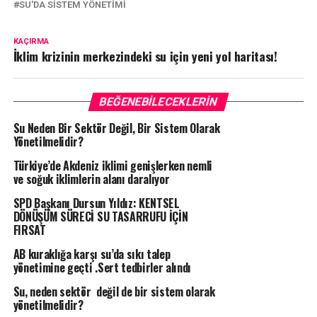
SU'DA SISTEM YÖNETIMI
KAÇIRMA
İklim krizinin merkezindeki su için yeni yol haritası!
BEĞENEBILECEKLERIN
Su Neden Bir Sektör Değil, Bir Sistem Olarak
Yönetilmelidir?
Türkiye’de Akdeniz iklimi genişlerken nemli
ve soğuk iklimlerin alanı daralıyor
SPD Başkanı Dursun Yıldız: KENTSEL
DÖNÜŞÜM SÜRECİ SU TASARRUFU İÇİN
FIRSAT
AB kuraklığa karşı su’da sıkı talep
yönetimine geçti .Sert tedbirler alındı
Su, neden sektör değil de bir sistem olarak
yönetilmelidir?