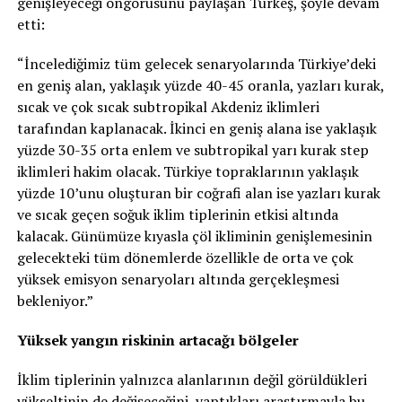
genişleyeceği öngörüsünü paylaşan Türkeş, şöyle devam
etti:
“İncelediğimiz tüm gelecek senaryolarında Türkiye’deki
en geniş alan, yaklaşık yüzde 40-45 oranla, yazları kurak,
sıcak ve çok sıcak subtropikal Akdeniz iklimleri
tarafından kaplanacak. İkinci en geniş alana ise yaklaşık
yüzde 30-35 orta enlem ve subtropikal yarı kurak step
iklimleri hakim olacak. Türkiye topraklarının yaklaşık
yüzde 10’unu oluşturan bir coğrafi alan ise yazları kurak
ve sıcak geçen soğuk iklim tiplerinin etkisi altında
kalacak. Günümüze kıyasla çöl ikliminin genişlemesinin
gelecekteki tüm dönemlerde özellikle de orta ve çok
yüksek emisyon senaryoları altında gerçekleşmesi
bekleniyor.”
Yüksek yangın riskinin artacağı bölgeler
İklim tiplerinin yalnızca alanlarının değil görüldükleri
yükseltinin de değişeceğini, yaptıkları araştırmayla bu