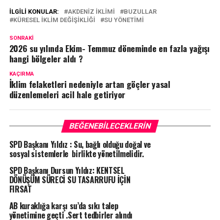
İLGILI KONULAR:
AKDENIZ IKLIMI
BUZULLAR
KÜRESEL IKLIM DEĞIŞIKLIĞI
SU YÖNETIMI
SONRAKI
2026 su yılında Ekim- Temmuz döneminde en fazla yağışı
hangi bölgeler aldı ?
KAÇIRMA
İklim felaketleri nedeniyle artan göçler yasal
düzenlemeleri acil hale getiriyor
BEĞENEBILECEKLERIN
SPD Başkanı Yıldız : Su, bağlı olduğu doğal ve
sosyal sistemlerle birlikte yönetilmelidir.
SPD Başkanı Dursun Yıldız: KENTSEL
DÖNÜŞÜM SÜRECİ SU TASARRUFU İÇİN
FIRSAT
AB kuraklığa karşı su’da sıkı talep
yönetimine geçti .Sert tedbirler alındı