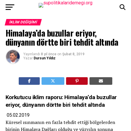
İKLIM DEĞIŞIMI
Himalaya’da buzullar eriyor,
dünyanın dörtte biri tehdit altında
Yayınlandı
8 yıl önce
on
Şubat 8, 2019
Yazar
Dursun Yıldız
Korkutucu iklim raporu: Himalaya’da buzullar
eriyor, dünyanın dörtte biri tehdit altında
05.02.2019
Küresel ısınmanın en fazla tehdit ettiği bölgelerden
birinin Himalaya Dağları olduğu ve yüzyılın sonuna