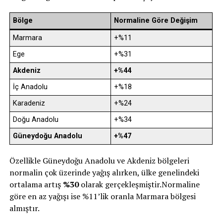
Bölge
Normaline Göre Değişim
Marmara
+%11
Ege
+%31
Akdeniz
+%44
İç Anadolu
+%18
Karadeniz
+%24
Doğu Anadolu
+%34
Güneydoğu Anadolu
+%47
Özellikle Güneydoğu Anadolu ve Akdeniz bölgeleri
normalin çok üzerinde yağış alırken, ülke genelindeki
ortalama artış
%30
olarak gerçekleşmiştir.Normaline
göre en az yağışı ise %11’lik oranla Marmara bölgesi
almıştır.