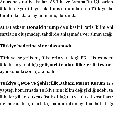
Anlaşma şimdiye kadar 183 ülke ve Avrupa Birliği parla
ülkelerde yürürlüğe sokulmuş durumda. iken Türkiye da
tarafından da onaylanmamış durumda.
ABD Başkanı
Donald Trump
da ülkesini Paris İklim An
şartların oluşmadığı takdirde anlaşmada yer almayacağı
Türkiye hedefine yine ulaşamadı
Türkiye ise gelişmiş ülkelerin yer aldığı EK-1 listesinde
ülkelerin yer aldığı
gelişmekte olan ülkeler listesin
aynı konuda sonuç alamadı.
Türkiye Çevre ve Şehircilik Bakanı Murat Kurum
12 
yaptığı konuşmada Türkiye’nin iklim değişikliğindeki t
ülkeler gibi oldukça düşük olduğunu ve ulusal koşulları 
ile mücadele için ortak çabalara katılmayı taahhüt ettiğ