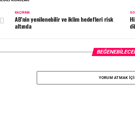
KAÇIRMA
SO
AB’nin yenilenebilir ve iklim hedefleri risk
Hi
altında
dö
BEĞENEBILECE
YORUM ATMAK IÇI