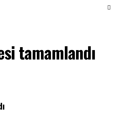
esi tamamlandı
dı