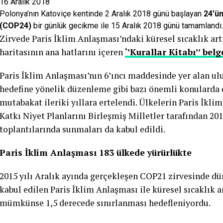
16 Aralık 2018
Polonya’nın Katoviçe kentinde 2 Aralık 2018 günü başlayan
24’ün
(COP24)
bir günlük gecikme ile 15 Aralık 2018 günü tamamlandı.
Zirvede Paris İklim Anlaşması’ndaki küresel sıcaklık art
haritasının ana hatlarını içeren
‘’Kurallar Kitabı’’ belg
Paris İklim Anlaşması’nın 6’ıncı maddesinde yer alan ul
hedefine yönelik düzenleme gibi bazı önemli konularda
mutabakat ileriki yıllara ertelendi. Ülkelerin Paris İk
Katkı Niyet Planlarını Birleşmiş Milletler tarafından 20
toplantılarında sunmaları da kabul edildi.
Paris İklim Anlaşması 183 ülkede yürürlükte
2015 yılı Aralık ayında gerçekleşen COP21 zirvesinde d
kabul edilen Paris İklim Anlaşması ile küresel sıcaklık a
mümkünse 1,5 derecede sınırlanması hedefleniyordu.