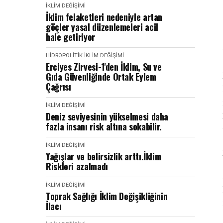
İKLIM DEĞIŞIMI
İklim felaketleri nedeniyle artan
göçler yasal düzenlemeleri acil
hale getiriyor
HIDROPOLITIK
İKLIM DEĞIŞIMI
Erciyes Zirvesi-1'den İklim, Su ve
Gıda Güvenliğinde Ortak Eylem
Çağrısı
İKLIM DEĞIŞIMI
Deniz seviyesinin yükselmesi daha
fazla insanı risk altına sokabilir.
İKLIM DEĞIŞIMI
Yağışlar ve belirsizlik arttı.İklim
Riskleri azalmadı
İKLIM DEĞIŞIMI
Toprak Sağlığı İklim Değişikliğinin
İlacı