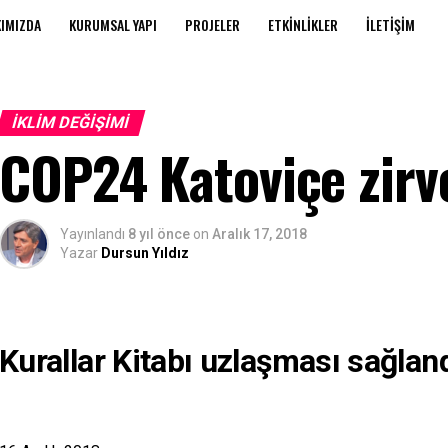
IMIZDA
KURUMSAL YAPI
PROJELER
ETKINLIKLER
İLETIŞIM
İKLIM DEĞIŞIMI
COP24 Katoviçe zirv
Yayınlandı
8 yıl önce
on
Aralık 17, 2018
Yazar
Dursun Yıldız
Kurallar Kitabı uzlaşması sağlan