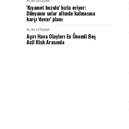
İKLIM DEĞIŞIMI
'Kıyamet buzulu' hızla eriyor:
Dünyanın sular altında kalmasına
karşı 'duvar' planı
İKLIM DEĞIŞIMI
Aşırı Hava Olayları En Önemli Beş
Acil Risk Arasında