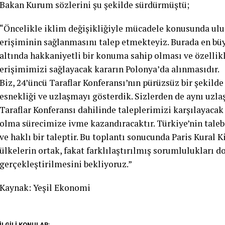
Bakan Kurum sözlerini şu şekilde sürdürmüştü;
“Öncelikle iklim değişikliğiyle mücadele konusunda ulu
erişiminin sağlanmasını talep etmekteyiz. Burada en bü
altında hakkaniyetli bir konuma sahip olması ve özellikl
erişimimizi sağlayacak kararın Polonya’da alınmasıdır.
Biz, 24’üncü Taraflar Konferansı’nın pürüzsüz bir şekild
esnekliği ve uzlaşmayı gösterdik. Sizlerden de aynı uzla
Taraflar Konferansı dahilinde taleplerimizi karşılayacak
olma sürecimize ivme kazandıracaktır. Türkiye’nin talebi,
ve haklı bir taleptir. Bu toplantı sonucunda Paris Kural
ülkelerin ortak, fakat farklılaştırılmış sorumlulukları 
gerçekleştirilmesini bekliyoruz.”
Kaynak: Yeşil Ekonomi
İLGILI KONULAR: