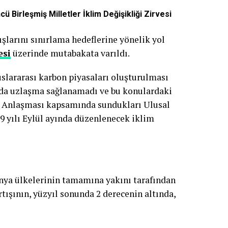
cü Birleşmiş Milletler İklim Değişikliği Zirvesi
ışlarını sınırlama hedeflerine yönelik yol
esi
üzerinde mutabakata varıldı.
uslararası karbon piyasaları oluşturulması
 da uzlaşma sağlanamadı ve bu konulardaki
lim Anlaşması kapsamında sundukları Ulusal
19 yılı Eylül ayında düzenlenecek iklim
ünya ülkelerinin tamamına yakını tarafından
rtışının, yüzyıl sonunda 2 derecenin altında,