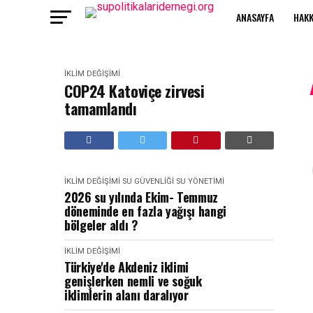
ANASAYFA
HAKK
İKLIM DEĞIŞIMI
COP24 Katoviçe zirvesi
tamamlandı
İKLIM DEĞIŞIMI
SU GÜVENLIĞI
SU YÖNETIMI
2026 su yılında Ekim- Temmuz
döneminde en fazla yağışı hangi
bölgeler aldı ?
İKLIM DEĞIŞIMI
Türkiye'de Akdeniz iklimi
genişlerken nemli ve soğuk
iklimlerin alanı daralıyor