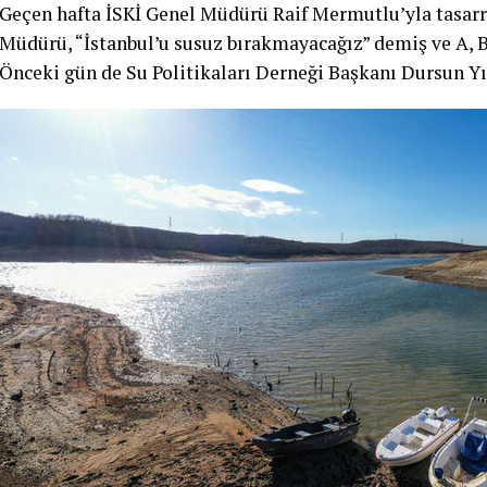
Geçen hafta İSKİ Genel Müdürü Raif Mermutlu’yla tasarr
Müdürü, “İstanbul’u susuz bırakmayacağız” demiş ve A, B
Önceki gün de Su Politikaları Derneği Başkanı Dursun Yı