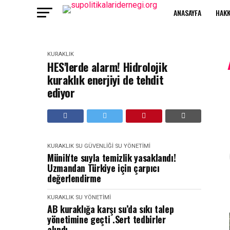
ANASAYFA
HAKK
KURAKLIK
HES'lerde alarm! Hidrolojik
kuraklık enerjiyi de tehdit
ediyor
KURAKLIK
SU GÜVENLIĞI
SU YÖNETIMI
Münih'te suyla temizlik yasaklandı!
Uzmandan Türkiye için çarpıcı
değerlendirme
KURAKLIK
SU YÖNETIMI
AB kuraklığa karşı su’da sıkı talep
yönetimine geçti .Sert tedbirler
alındı