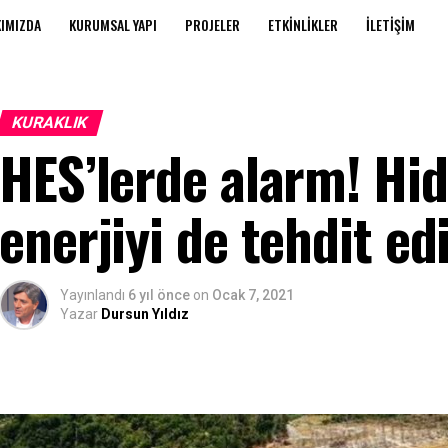
IMIZDA
KURUMSAL YAPI
PROJELER
ETKINLIKLER
İLETIŞIM
KURAKLIK
HES’lerde alarm! Hid
enerjiyi de tehdit ed
Yayınlandı
6 yıl önce
on
Ocak 7, 2021
Yazar
Dursun Yıldız