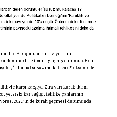
rajlardan gelen görüntüler ‘susuz mu kalacağız?’
 etkiliyor. Su Politikaları Derneği’nin ‘Kuraklık ve
üretimdeki payı yüzde 10’a düştü. Önümüzdeki dönemde
etiminin payındaki azalma ihtimali tehlikesini daha da
raklık. Barajlardan su seviyesinin
e pandeminin bile önüne geçmiş durumda. Hep
işeler, ‘İstanbul susuz mu kalacak?’ ekseninde
didiyle karşı karşıya. Zira yarı kurak iklim
, yetersiz kar yağışı, tehlike çanlarının
nuyoruz. 2021’in de kurak geçmesi durumunda