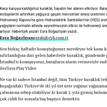
Karşı karşıya kaldığımız kuraklık, hayatın her alanını etkiliyor. Ba
endişelerini artırırken yağışsız geçen mevsimler enerji üretimini de
Hidroenerji Raporu’na göre Hidroelektrik Santralleri’nin (HES) 
yağışların normalin altında seyretmesinin etkisi ile hidroenerji ür
artıyor. Habertürk yazarı Esra Boğazlıyan yazdı…
Esra Boğazlıyan
esrab@cyh.com.tr
Son birkaç haftadır konuştuğumuz neredeyse tek konu ku
sıfırlandığına dair gelen haberlerle kuraklık, gündemd
İstanbul’u konuşuyoruz, barajların alarm vermesiyle end
ilerliyor.Play Video
Ne var ki sadece İstanbul değil, tüm Türkiye kuraklık teh
kuşağındaki Türkiye’de iki yıl üst üste yağmur yağmaması
çalmasına sebep olabiliyor ki kurak 2. yıla girmiş bulu
çok ciddi bir sorunla baş başayız demektir.