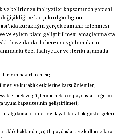
k ve belirlenen faaliyetler kapsamında yapısal
eğişikliğine karşı kırılganlığının
zası’nda kuraklığın gerçek zamanlı izlenmesi
çeve ve eylem planı geliştirilmesi amaçlanmakta
riskli havzalarda da benzer uygulamaların
amındaki özel faaliyetler ve ileriki aşamada
ktılarının hazırlanması;
rilmesi ve kuraklık etkilerine karşı önlemler;
 teşvik etmek ve güçlendirmek için paydaşlara eğitim
ğa uyum kapasitesinin geliştirilmesi;
ktan algılama ürünlerine dayalı kuraklık göstergeleri
raklık hakkında çeşitli paydaşlara ve kullanıcılara