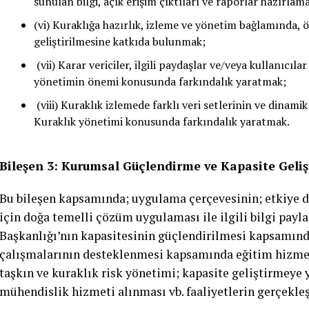
sunulan bilgi, açık erişim çıktıları ve raporlar hazırlam
(vi) Kuraklığa hazırlık, izleme ve yönetim bağlamında, öz
geliştirilmesine katkıda bulunmak;
(vii) Karar vericiler, ilgili paydaşlar ve/veya kullanıcıla
yönetimin önemi konusunda farkındalık yaratmak;
(viii) Kuraklık izlemede farklı veri setlerinin ve dinami
Kuraklık yönetimi konusunda farkındalık yaratmak.
Bileşen 3: Kurumsal Güçlendirme ve Kapasite Geliş
Bu bileşen kapsamında; uygulama çerçevesinin; etkiye da
için doğa temelli çözüm uygulaması ile ilgili bilgi payl
Başkanlığı’nın kapasitesinin güçlendirilmesi kapsamınd
çalışmalarının desteklenmesi kapsamında eğitim hizmeti 
taşkın ve kuraklık risk yönetimi; kapasite geliştirmeye y
mühendislik hizmeti alınması vb. faaliyetlerin gerçekl