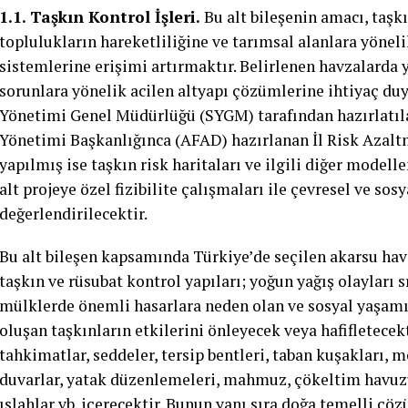
1.1. Taşkın Kontrol İşleri.
Bu alt bileşenin amacı, taşkı
toplulukların hareketliliğine ve tarımsal alanlara yöneli
sistemlerine erişimi artırmaktır. Belirlenen havzalarda y
sorunlara yönelik acilen altyapı çözümlerine ihtiyaç duy
Yönetimi Genel Müdürlüğü (SYGM) tarafından hazırlatıla
Yönetimi Başkanlığınca (AFAD) hazırlanan İl Risk Azalt
yapılmış ise taşkın risk haritaları ve ilgili diğer model
alt projeye özel fizibilite çalışmaları ile çevresel ve so
değerlendirilecektir.
Bu alt bileşen kapsamında Türkiye’de seçilen akarsu ha
taşkın ve rüsubat kontrol yapıları; yoğun yağış olayları s
mülklerde önemli hasarlara neden olan ve sosyal yaşamı 
oluşan taşkınların etkilerini önleyecek veya hafifletecek
tahkimatlar, seddeler, tersip bentleri, taban kuşakları, 
duvarlar, yatak düzenlemeleri, mahmuz, çökeltim havuzu,
ıslahlar vb. içerecektir. Bunun yanı sıra doğa temelli 