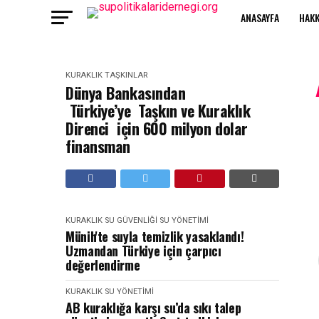
ANASAYFA
HAKK
KURAKLIK
TAŞKINLAR
Dünya Bankasından
Türkiye’ye Taşkın ve Kuraklık
Direnci için 600 milyon dolar
finansman
KURAKLIK
SU GÜVENLIĞI
SU YÖNETIMI
Münih'te suyla temizlik yasaklandı!
Uzmandan Türkiye için çarpıcı
değerlendirme
KURAKLIK
SU YÖNETIMI
AB kuraklığa karşı su’da sıkı talep