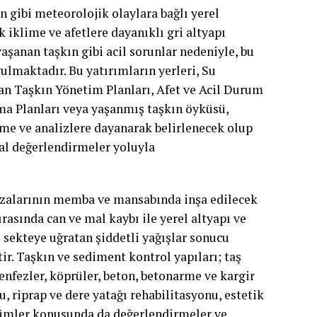
n gibi meteorolojik olaylara bağlı yerel
k iklime ve afetlere dayanıklı gri altyapı
aşanan taşkın gibi acil sorunlar nedeniyle, bu
ulmaktadır. Bu yatırımların yerleri, Su
n Taşkın Yönetim Planları, Afet ve Acil Durum
ma Planları veya yaşanmış taşkın öyküsü,
leme ve analizlere dayanarak belirlenecek olup
syal değerlendirmeler yoluyla
vzalarının memba ve mansabında inşa edilecek
ırasında can ve mal kaybı ile yerel altyapı ve
sekteye uğratan şiddetli yağışlar sonucu
tir. Taşkın ve sediment kontrol yapıları; taş
menfezler, köprüler, beton, betonarme ve kargir
 riprap ve dere yatağı rehabilitasyonu, estetik
çözümler konusunda da değerlendirmeler ve