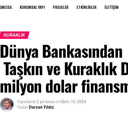
IMIZDA
KURUMSAL YAPI
PROJELER
ETKINLIKLER
İLETIŞIM
KURAKLIK
Dünya Bankasından 
Taşkın ve Kuraklık 
milyon dolar finans
Yayınlandı
2 yıl önce
on
Ekim 13, 2024
Yazar
Dursun Yıldız