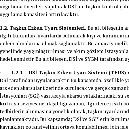
uygulama önerileri yapılarak DSİ’nin taşkın kontrol ça
uygulama kapasitesi artırılacaktır.
1.2. Taşkın Erken Uyarı Sistemleri.
Bu alt bileşenin a
ilgili kurumlara uyarılarda bulunarak kişi ve kurumları
önlem almalarına olanak sağlamaktır. Bu amaca yönelik 
genelinde yaygınlaştırılması ve akım gözlem istasyonla
hedeflenmiştir. Bu alt bileşen, DSİ ve SYGM tarafından 
·
1.2.1 DSİ Taşkın Erken Uyarı Sistemi (TEUS) ve
DSİ tarafından uygulanacaktır. Bu kapsamda, özellikle ye
arz eden akarsular üzerinde kurulacak ve gerçek zamanl
İstasyonları (SGİ) vasıtasıyla akarsu yataklarındaki su se
kritik su seviyesine ulaşıldığı zaman, ilgililerce riskli 
tedbirlerin alınmasına yönelik olarak, taşkın uyarıları
planlanmaktadır. Bu kapsamda; DSİ’ce SGİ’lerin kurulmas
kaynakları potansiyelinin ortaya konulabilmesi için iş