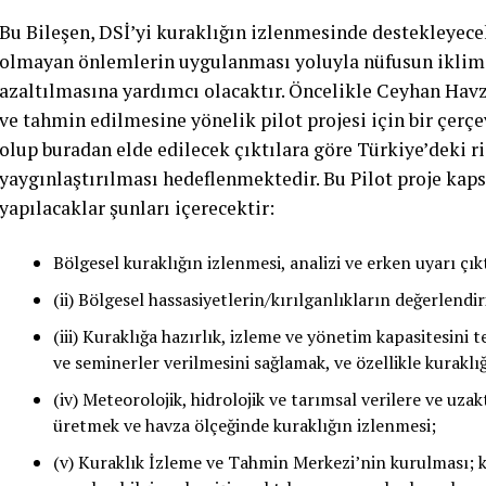
Bu Bileşen, DSİ’yi kuraklığın izlenmesinde destekleyece
olmayan önlemlerin uygulanması yoluyla nüfusun iklim d
azaltılmasına yardımcı olacaktır. Öncelikle Ceyhan Hav
ve tahmin edilmesine yönelik pilot projesi için bir çer
olup buradan elde edilecek çıktılara göre Türkiye’deki 
yaygınlaştırılması hedeflenmektedir. Bu Pilot proje kaps
yapılacaklar şunları içerecektir:
Bölgesel kuraklığın izlenmesi, analizi ve erken uyarı çı
(ii) Bölgesel hassasiyetlerin/kırılganlıkların değerlendi
(iii) Kuraklığa hazırlık, izleme ve yönetim kapasitesini
ve seminerler verilmesini sağlamak, ve özellikle kuraklı
(iv) Meteorolojik, hidrolojik ve tarımsal verilere ve uza
üretmek ve havza ölçeğinde kuraklığın izlenmesi;
(v) Kuraklık İzleme ve Tahmin Merkezi’nin kurulması; ku