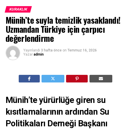
KURAKLIK
Münih’te suyla temizlik yasaklandı!
Uzmandan Türkiye için çarpıcı
değerlendirme
Yayınlandı
3 hafta önce
on
Temmuz 16, 2026
Yazar
admin
Münih’te yürürlüğe giren su
kısıtlamalarının ardından Su
Politikaları Derneği Başkanı