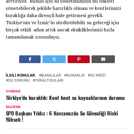
arttırıyor. Bunun için su yönetimimizin bu riskleri
yönetebilecek şekilde hazırlıklı olması ve kentlerimizi
kuraklığa daha dirençli hale getirmesi gerekli.
Türkiye’nin ve İzmir’in sürdürülebilir su geleceği için
birçok etkili adım attık ancak eksikliklerimizi hızla
tamamlamak zorundayız.
İLGILI KONULAR:
BARAJLAR
KURAKLIK
SU KRIZI
SU SORUNU
YERALTISULARI
SONRAKI
Türkiye’de kuraklık: Kent kent su kaynaklarının durumu
KAÇIRMA
SPD Başkanı Yıldız : 6 Havzamızda Su Güvenliği Riski
Yüksek !