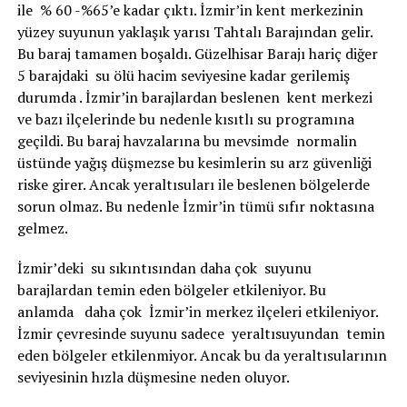
ile % 60 -%65’e kadar çıktı. İzmir’in kent merkezinin
yüzey suyunun yaklaşık yarısı Tahtalı Barajından gelir.
Bu baraj tamamen boşaldı. Güzelhisar Barajı hariç diğer
5 barajdaki su ölü hacim seviyesine kadar gerilemiş
durumda . İzmir’in barajlardan beslenen kent merkezi
ve bazı ilçelerinde bu nedenle kısıtlı su programına
geçildi. Bu baraj havzalarına bu mevsimde normalin
üstünde yağış düşmezse bu kesimlerin su arz güvenliği
riske girer. Ancak yeraltısuları ile beslenen bölgelerde
sorun olmaz. Bu nedenle İzmir’in tümü sıfır noktasına
gelmez.
İzmir’deki su sıkıntısından daha çok suyunu
barajlardan temin eden bölgeler etkileniyor. Bu
anlamda daha çok İzmir’in merkez ilçeleri etkileniyor.
İzmir çevresinde suyunu sadece yeraltısuyundan temin
eden bölgeler etkilenmiyor. Ancak bu da yeraltısularının
seviyesinin hızla düşmesine neden oluyor.