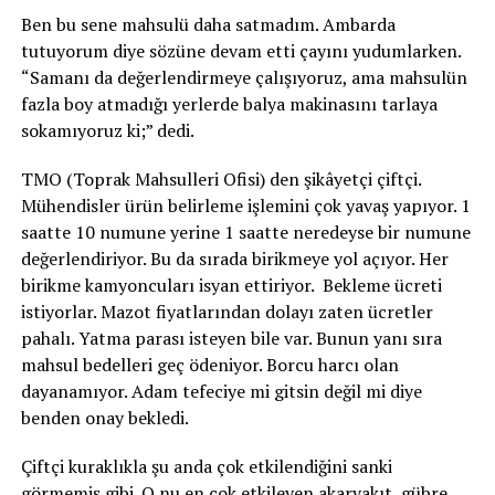
Ben bu sene mahsulü daha satmadım. Ambarda
tutuyorum diye sözüne devam etti çayını yudumlarken.
“Samanı da değerlendirmeye çalışıyoruz, ama mahsulün
fazla boy atmadığı yerlerde balya makinasını tarlaya
sokamıyoruz ki;” dedi.
TMO (Toprak Mahsulleri Ofisi) den şikâyetçi çiftçi.
Mühendisler ürün belirleme işlemini çok yavaş yapıyor. 1
saatte 10 numune yerine 1 saatte neredeyse bir numune
değerlendiriyor. Bu da sırada birikmeye yol açıyor. Her
birikme kamyoncuları isyan ettiriyor. Bekleme ücreti
istiyorlar. Mazot fiyatlarından dolayı zaten ücretler
pahalı. Yatma parası isteyen bile var. Bunun yanı sıra
mahsul bedelleri geç ödeniyor. Borcu harcı olan
dayanamıyor. Adam tefeciye mi gitsin değil mi diye
benden onay bekledi.
Çiftçi kuraklıkla şu anda çok etkilendiğini sanki
görmemiş gibi. O nu en çok etkileyen akaryakıt, gübre,