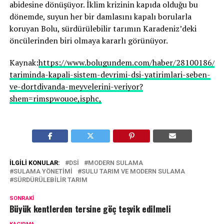
abidesine dönüşüyor. İklim krizinin kapıda olduğu bu
dönemde, suyun her bir damlasını kapalı borularla
koruyan Bolu, sürdürülebilir tarımın Karadeniz’deki
öncülerinden biri olmaya kararlı görünüyor.
Kaynak:
https://www.bolugundem.com/haber/28100186/bo
tariminda-kapali-sistem-devrimi-dsi-yatirimlari-seben-
ve-dortdivanda-meyvelerini-veriyor?
shem=rimspwouoe,isphc,
İLGILI KONULAR:
DSİ
MODERN SULAMA
SULAMA YÖNETIMI
SULU TARIM VE MODERN SULAMA
SÜRDÜRÜLEBILIR TARIM
SONRAKI
Büyük kentlerden tersine göç teşvik edilmeli