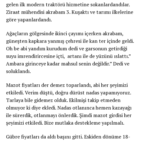
gelen ilk modern traktörü hizmetine sokanlardandılar.
Ziraat mühendisi akrabam 3. Kuşaktı ve tarımı ilkelerine
göre yapanlardandı.
Ağaçların gölgesinde ikinci çayımı içerken akrabam,
güneşten kapkara yanmış çehresi ile kan ter içinde geldi.
Oh be abi yandım kurudum dedi ve garsonun getirdiği
suyu imrendirircesine içti, artanı ile de yüzünü ıslattı.”
Ambara girinceye kadar mahsul senin değildir.” Dedi ve
soluklandı.
Mazot fiyatları der demez toparlandı, abi her şeyimizi
etkiledi. Verim düştü, doğru dürüst nadas yapamıyoruz.
Tarlaya bile gidemez olduk. Ekilmişi takip etmeden
olmuyor ki diye ekledi. Nadas otlanınca hemen kazayağı
ile sürerdik, otlanmayı önlerdik. Şimdi mazot girdisi her
şeyimizi etkiledi. Bize mutlaka destekleme yapılmalı.
Gübre fiyatları da aldı başını gitti. Eskiden dönüme 18-