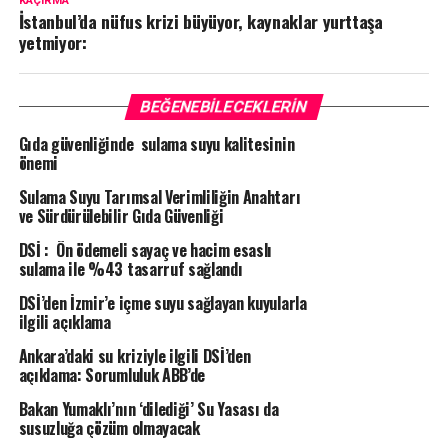
KAÇIRMA
İstanbul’da nüfus krizi büyüyor, kaynaklar yurttaşa
yetmiyor:
BEĞENEBILECEKLERIN
Gıda güvenliğinde sulama suyu kalitesinin
önemi
Sulama Suyu Tarımsal Verimliliğin Anahtarı
ve Sürdürülebilir Gıda Güvenliği
DSİ : Ön ödemeli sayaç ve hacim esaslı
sulama ile %43 tasarruf sağlandı
DSİ’den İzmir’e içme suyu sağlayan kuyularla
ilgili açıklama
Ankara’daki su kriziyle ilgili DSİ’den
açıklama: Sorumluluk ABB’de
Bakan Yumaklı’nın ‘dilediği’ Su Yasası da
susuzluğa çözüm olmayacak