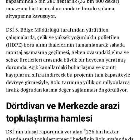
kapsamında 3 bin 280 hektarlık (32 bin 800 dekar)
muazzam bir tarım alanı modern borulu sulama
altyapısına kavuşuyor.
DSİ 5. Bölge Müdürlüğü tarafından yürütülen
çalışmalarda, çelik ve yüksek yoğunluklu polietilen
(HDPE) boru alımı ihalelerinin tamamlanarak sahada
montaj aşamasına geçilmesi, Seben ovasındaki elma ve
sebze üreticileri arasında büyük bir heyecan yaratmış
durumda. Açık kanallardaki buharlaşma ve sızıntı
kayıplarını sıfıra indirecek bu projenin tam kapasiteyle
devreye girmesiyle, Bolu tarımına yıllık on milyonlarca
liralık doğrudan katma değer sağlanması öngörülüyor.
Dörtdivan ve Merkezde arazi
toplulaştırma hamlesi
DSİ’nin ulusal raporunda yer alan “226 bin hektar
alanda arazi toplulaştırması” hedefinin Bolu ayağında da