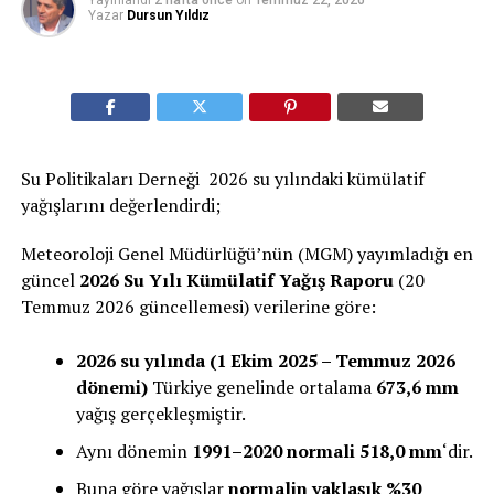
Yayınlandı
2 hafta önce
on
Temmuz 22, 2026
Yazar
Dursun Yıldız
Su Politikaları Derneği 2026 su yılındaki kümülatif
yağışlarını değerlendirdi;
Meteoroloji Genel Müdürlüğü’nün (MGM) yayımladığı en
güncel
2026 Su Yılı Kümülatif Yağış Raporu
(20
Temmuz 2026 güncellemesi) verilerine göre:
2026 su yılında (1 Ekim 2025 – Temmuz 2026
dönemi)
Türkiye genelinde ortalama
673,6 mm
yağış gerçekleşmiştir.
Aynı dönemin
1991–2020 normali 518,0 mm
‘dir.
Buna göre yağışlar
normalin yaklaşık %30