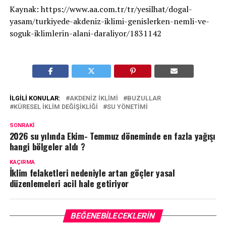
Kaynak: https://www.aa.com.tr/tr/yesilhat/dogal-
yasam/turkiyede-akdeniz-iklimi-genislerken-nemli-ve-
soguk-iklimlerin-alani-daraliyor/1831142
İLGILI KONULAR:
AKDENIZ IKLIMI
BUZULLAR
KÜRESEL IKLIM DEĞIŞIKLIĞI
SU YÖNETIMI
SONRAKI
2026 su yılında Ekim- Temmuz döneminde en fazla yağışı
hangi bölgeler aldı ?
KAÇIRMA
İklim felaketleri nedeniyle artan göçler yasal
düzenlemeleri acil hale getiriyor
BEĞENEBILECEKLERIN