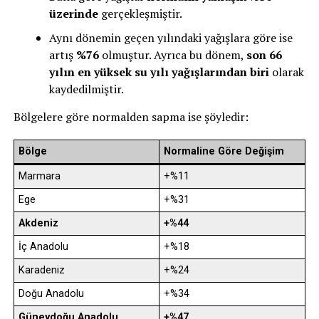
üzerinde
gerçekleşmiştir.
Aynı dönemin geçen yılındaki yağışlara göre ise
artış
%76
olmuştur. Ayrıca bu dönem,
son 66
yılın en yüksek su yılı yağışlarından biri
olarak
kaydedilmiştir.
Bölgelere göre normalden sapma ise şöyledir:
Bölge
Normaline Göre Değişim
Marmara
+%11
Ege
+%31
Akdeniz
+%44
İç Anadolu
+%18
Karadeniz
+%24
Doğu Anadolu
+%34
Güneydoğu Anadolu
+%47