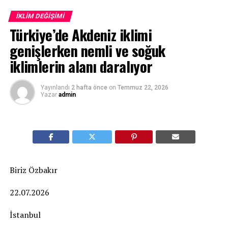
İKLIM DEĞIŞIMI
Türkiye’de Akdeniz iklimi
genişlerken nemli ve soğuk
iklimlerin alanı daralıyor
Yayınlandı
2 hafta önce
on
Temmuz 22, 2026
Yazar
admin
Biriz Özbakır
22.07.2026
İstanbul