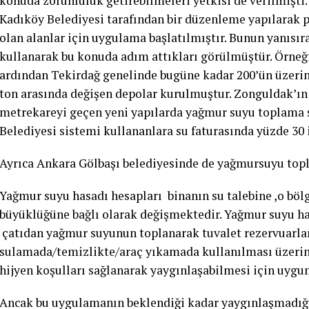
konuda zorunluluk getirebilmeleri yetkisi de verilmişti
Kadıköy Belediyesi tarafından bir düzenleme yapılarak p
olan alanlar için uygulama başlatılmıştır. Bunun yanısıra
kullanarak bu konuda adım attıkları görülmüştür. Örneği
ardından Tekirdağ genelinde bugüne kadar 200’ün üzerin
ton arasında değişen depolar kurulmuştur. Zonguldak’ın
metrekareyi geçen yeni yapılarda yağmur suyu toplama s
Belediyesi sistemi kullananlara su faturasında yüzde 30 
Ayrıca Ankara Gölbaşı belediyesinde de yağmursuyu topl
Yağmur suyu hasadı hesapları binanın su talebine ,o böl
büyüklüğüne bağlı olarak değişmektedir. Yağmur suyu ha
çatıdan yağmur suyunun toplanarak tuvalet rezervuarlar
sulamada/temizlikte/araç yıkamada kullanılması üzerin
hijyen koşulları sağlanarak yaygınlaşabilmesi için uygun
Ancak bu uygulamanın beklendiği kadar yaygınlaşmadığı