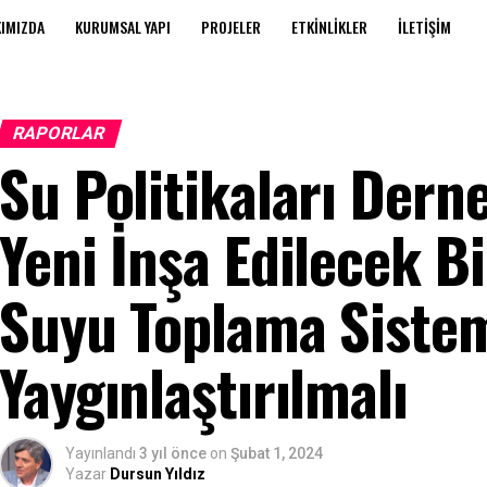
IMIZDA
KURUMSAL YAPI
PROJELER
ETKINLIKLER
İLETIŞIM
RAPORLAR
Su Politikaları Dern
Yeni İnşa Edilecek B
Suyu Toplama Siste
Yaygınlaştırılmalı
Yayınlandı
3 yıl önce
on
Şubat 1, 2024
Yazar
Dursun Yıldız