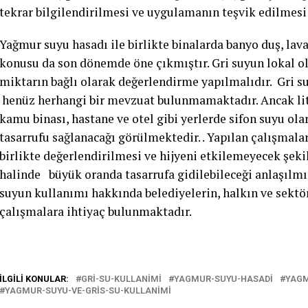
tekrar bilgilendirilmesi ve uygulamanın teşvik edilmesi
Yağmur suyu hasadı ile birlikte binalarda banyo duş, la
konusu da son dönemde öne çıkmıştır. Gri suyun lokal ol
miktarın bağlı olarak değerlendirme yapılmalıdır. Gri 
henüz herhangi bir mevzuat bulunmamaktadır. Ancak lite
kamu binası, hastane ve otel gibi yerlerde sifon suyu ol
tasarrufu sağlanacağı görülmektedir. . Yapılan çalışmala
birlikte değerlendirilmesi ve hijyeni etkilemeyecek şek
halinde büyük oranda tasarrufa gidilebileceği anlaşılmı
suyun kullanımı hakkında belediyelerin, halkın ve sektörl
çalışmalara ihtiyaç bulunmaktadır.
İLGILI KONULAR:
GRI-SU-KULLANIMI
YAGMUR-SUYU-HASADI
YAG
YAGMUR-SUYU-VE-GRIS-SU-KULLANIMI