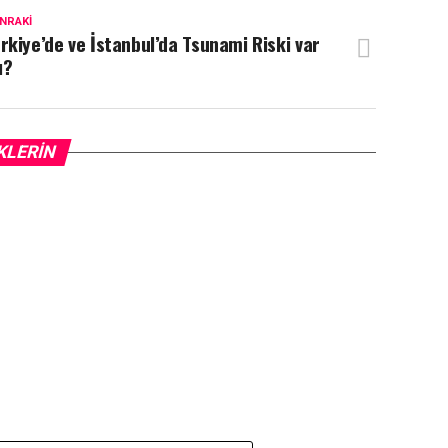
NRAKI
rkiye’de ve İstanbul’da Tsunami Riski var
ı?
KLERIN