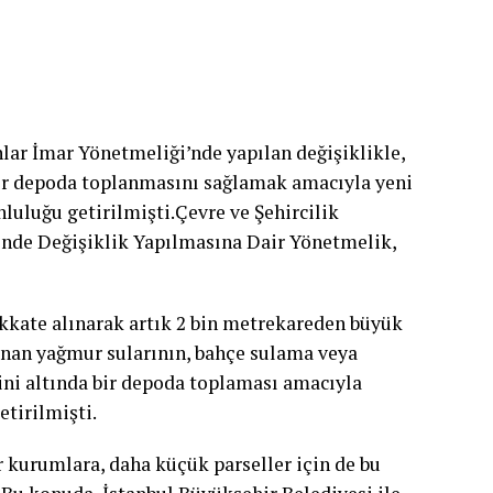
nlar İmar Yönetmeliği’nde yapılan değişiklikle,
ir depoda toplanmasını sağlamak amacıyla yeni
uluğu getirilmişti.Çevre ve Şehircilik
inde Değişiklik Yapılmasına Dair Yönetmelik,
kkate alınarak artık 2 bin metrekareden büyük
lanan yağmur sularının, bahçe sulama veya
ini altında bir depoda toplaması amacıyla
tirilmişti.
r kurumlara, daha küçük parseller için de bu