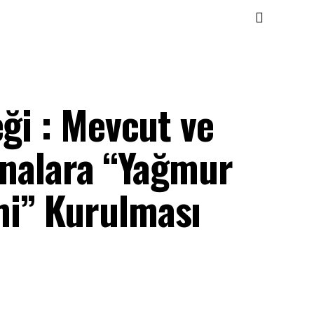
eği : Mevcut ve
inalara “Yağmur
mi” Kurulması