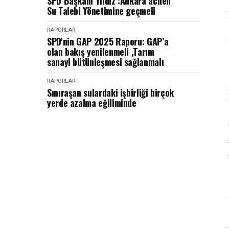
SPD Başkanı Yıldız :Ankara acilen
Su Talebi Yönetimine geçmeli
RAPORLAR
SPD'nin GAP 2025 Raporu: GAP’a
olan bakış yenilenmeli ,Tarım
sanayi bütünleşmesi sağlanmalı
RAPORLAR
Sınıraşan sulardaki işbirliği birçok
yerde azalma eğiliminde