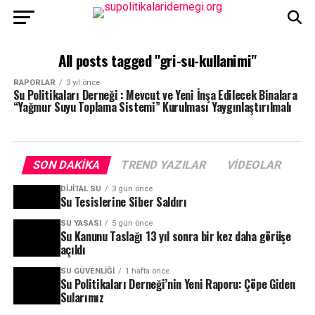
All posts tagged "gri-su-kullanimi"
RAPORLAR
3 yıl önce
Su Politikaları Derneği : Mevcut ve Yeni İnşa Edilecek Binalara
“Yağmur Suyu Toplama Sistemi” Kurulması Yaygınlaştırılmalı
SON DAKIKA
TREND YAZILAR
VIDEOLAR
DIJITAL SU
3 gün önce
Su Tesislerine Siber Saldırı
SU YASASI
5 gün önce
Su Kanunu Taslağı 13 yıl sonra bir kez daha görüşe
açıldı
SU GÜVENLIĞI
1 hafta önce
Su Politikaları Derneği’nin Yeni Raporu: Çöpe Giden
Sularımız