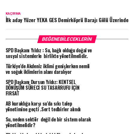
KAÇIRMA
İlk aday Yüzer YEKA GES Demirköprü Barajı Gölü Üzerinde
BEĞENEBILECEKLERIN
SPD Başkanı Yıldız : Su, bağlı olduğu doğal ve
sosyal sistemlerle birlikte yönetilmelidir.
Türkiye’de Akdeniz iklimi genişlerken nemli
ve soğuk iklimlerin alanı daralıyor
SPD Başkanı Dursun Yıldız: KENTSEL
DÖNÜŞÜM SÜRECİ SU TASARRUFU İÇİN
FIRSAT
AB kuraklığa karşı su’da sıkı talep
yönetimine geçti .Sert tedbirler alındı
Su, neden sektör değil de bir sistem olarak
yönetilmelidir?