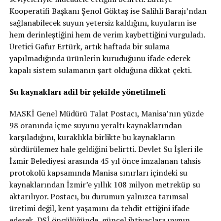
Kooperatifi Başkanı Şenol Göktaş ise Salihli Barajı’ndan
sağlanabilecek suyun yetersiz kaldığını, kuyuların ise
hem derinleştiğini hem de verim kaybettiğini vurguladı.
Üretici Gafur Ertürk, artık haftada bir sulama
yapılmadığında ürünlerin kuruduğunu ifade ederek
kapalı sistem sulamanın şart olduğuna dikkat çekti.
Su kaynakları adil bir şekilde yönetilmeli
MASKİ Genel Müdürü Talat Postacı, Manisa’nın yüzde
98 oranında içme suyunu yeraltı kaynaklarından
karşıladığını, kuraklıkla birlikte bu kaynakların
sürdürülemez hale geldiğini belirtti. Devlet Su İşleri ile
İzmir Belediyesi arasında 45 yıl önce imzalanan tahsis
protokolü kapsamında Manisa sınırları içindeki su
kaynaklarından İzmir’e yıllık 108 milyon metreküp su
aktarılıyor. Postacı, bu durumun yalnızca tarımsal
üretimi değil, kent yaşamını da tehdit ettiğini ifade
ederek, DSİ öncülüğünde, güncel ihtiyaçlara uygun,