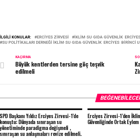
İLGILI KONULAR:
ERCIYES ZIRVESI
İKLIM·SU·GIDA·GÜVENLIK ERCIYE
SU POLITIKALARI DERNEĞI İKLIM·SU·GIDA·GÜVENLIK ERCIYES BIRINCI 
KAÇIRMA
SO
Büyük kentlerden tersine göç teşvik
Ka
edilmeli
Zi
BEĞENEBILECE
SPD Başkanı Yıldız Erciyes Zirvesi-1’de
Erciyes Zirvesi-1’den İkli
konuştu: Dünyada sınıraşan su
Güvenliğinde Ortak Eylem
yönetiminde paradigma değişmeli ,
sınıraşan su anlaşmaları revize edilmeli.