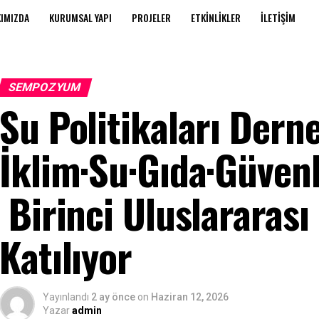
IMIZDA
KURUMSAL YAPI
PROJELER
ETKINLIKLER
İLETIŞIM
SEMPOZYUM
Su Politikaları Dern
İklim·Su·Gıda·Güven
Birinci Uluslararası
Katılıyor
Yayınlandı
2 ay önce
on
Haziran 12, 2026
Yazar
admin