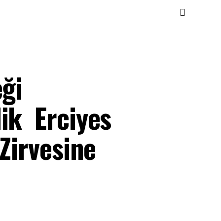
eği
lik Erciyes
 Zirvesine