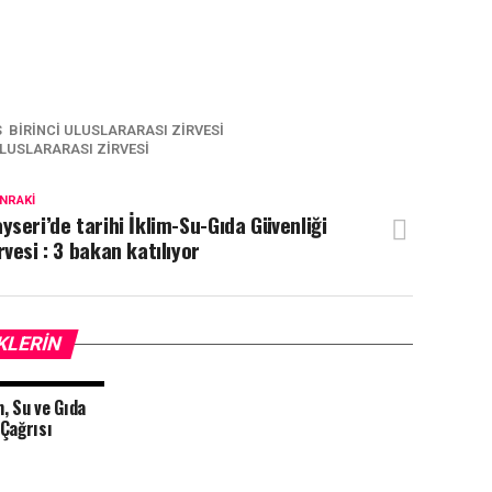
S BIRINCI ULUSLARARASI ZIRVESI
ULUSLARARASI ZIRVESI
NRAKI
yseri’de tarihi İklim-Su-Gıda Güvenliği
rvesi : 3 bakan katılıyor
KLERIN
m, Su ve Gıda
 Çağrısı