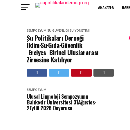
ANASAYFA
HAKK
SEMPOZYUM
SU GÜVENLIĞI
SU YÖNETIMI
Su Politikaları Derneği
İklim·Su·Gıda·Güvenlik
Erciyes Birinci Uluslararası
Zirvesine Katılıyor
SEMPOZYUM
Ulusal Limnoloji Sempozyumu
Balıkesir Üniversitesi 31Ağustos-
2Eylül 2026 Duyurusu