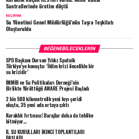
Santrallerinde üretim düştü
KAÇIRMA
Su Yönetimi Genel Müdürlüğü’nün Taşra Teşkilatı
Oluşturuldu
BEĞENEBILECEKLERIN
SPD Başkanı Dursun Yıldız Sputnik
Türkiye’ye konuştu: ‘İklim krizi öncelikle bir
su krizidir’
İMMİB ve Su Politikaları Derneği’nin
Birlikte Yürüttüğü AWARE Projesi Başladı
2 bin 500 kilometrelik yeni kıyı şeridi
oluştu, 35 yeni ada ortaya çıktı
Kuraklık fırtınası! Barajlar dolsa da tehlike
bitmiyor…
İL SU KURULLARI İKİNCİ TOPLANTILARI
BAŞLADI