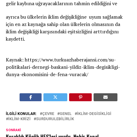
gelir kaybına uğrayacaklarının tahmin edildiğini ve
ayrıca bu ülkelerin iklim değişikliğine uyum sağlamak
için en az kaynağa sahip olan ülkelerin olmasının da
iklim değişikliği karşısındaki eşitsizliğini arttırdığını
kaydetti.
Kaynak: https://www.turkuazhaberajansi.com/su-
politikalari-dernegi-baskani-yildiz-iklim-degisikligi-
dunya-ekonomisini-de-fena-vuracak/
İLGILI KONULAR:
ÇEVRE
GENEL
IKLIM-DEGISIKLIGI
IKLIM-KRIZI
SURDURULEBILIRLIK
SONRAKI
Kuraklık Küçük HES’leri vurdu. Nehir Kanal