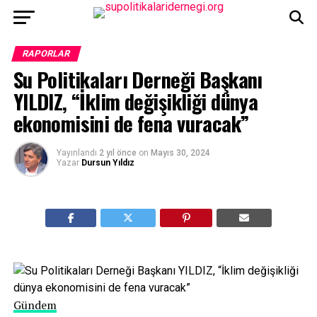
RAPORLAR
Su Politikaları Derneği Başkanı
YILDIZ, “İklim değişikliği dünya
ekonomisini de fena vuracak”
Yayınlandı
2 yıl önce
on
Mayıs 30, 2024
Yazar
Dursun Yıldız
Gündem