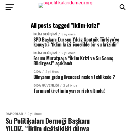
All posts tagged "iklim-krizi"
İKLIM DEĞIŞIMI
8 ay önce
SPD Başkanı Dursun Yıldız Sputnik Türkiye’ye
konuştu: ‘İklim krizi öncelikle bir su krizidir’
İKLIM DEĞIŞIMI
2 yıl önce
Forum Muratpaşa “İklim Krizi ve Su Sonuç
Bildirgesi” açıklandı
GIDA
2 yıl önce
Dünyanın gıda güvencesi neden tehlikede ?
GIDA GÜVENLIĞI
2 yıl önce
Tarımsal üretimin yarısı risk altında!
RAPORLAR
2 yıl önce
Su Politikaları Derneği Başkanı
YILDIZ, “İklim değişikliği dünya