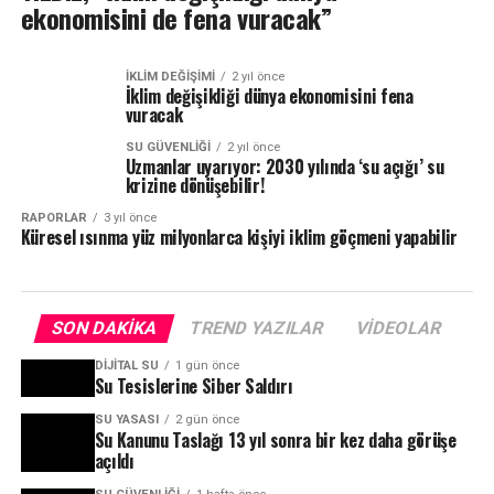
ekonomisini de fena vuracak”
İKLIM DEĞIŞIMI
2 yıl önce
İklim değişikliği dünya ekonomisini fena
vuracak
SU GÜVENLIĞI
2 yıl önce
Uzmanlar uyarıyor: 2030 yılında ‘su açığı’ su
krizine dönüşebilir!
RAPORLAR
3 yıl önce
Küresel ısınma yüz milyonlarca kişiyi iklim göçmeni yapabilir
SON DAKIKA
TREND YAZILAR
VIDEOLAR
DIJITAL SU
1 gün önce
Su Tesislerine Siber Saldırı
SU YASASI
2 gün önce
Su Kanunu Taslağı 13 yıl sonra bir kez daha görüşe
açıldı