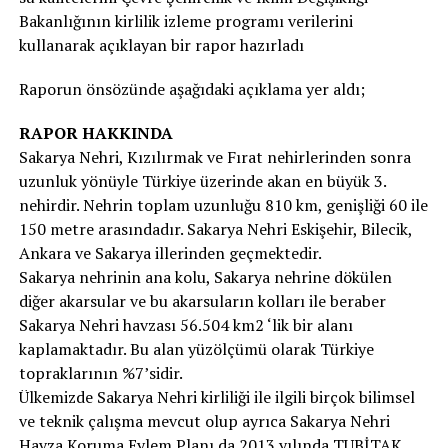
Bakanlığının kirlilik izleme programı verilerini
kullanarak açıklayan bir rapor hazırladı
Raporun önsözünde aşağıdaki açıklama yer aldı;
RAPOR HAKKINDA
Sakarya Nehri, Kızılırmak ve Fırat nehirlerinden sonra
uzunluk yönüyle Türkiye üzerinde akan en büyük 3.
nehirdir. Nehrin toplam uzunluğu 810 km, genişliği 60 ile
150 metre arasındadır. Sakarya Nehri Eskişehir, Bilecik,
Ankara ve Sakarya illerinden geçmektedir.
Sakarya nehrinin ana kolu, Sakarya nehrine dökülen
diğer akarsular ve bu akarsuların kolları ile beraber
Sakarya Nehri havzası 56.504 km2 ‘lik bir alanı
kaplamaktadır. Bu alan yüzölçümü olarak Türkiye
topraklarının %7’sidir.
Ülkemizde Sakarya Nehri kirliliği ile ilgili birçok bilimsel
ve teknik çalışma mevcut olup ayrıca Sakarya Nehri
Havza Koruma Eylem Planı da 2013 yılında TUBİTAK