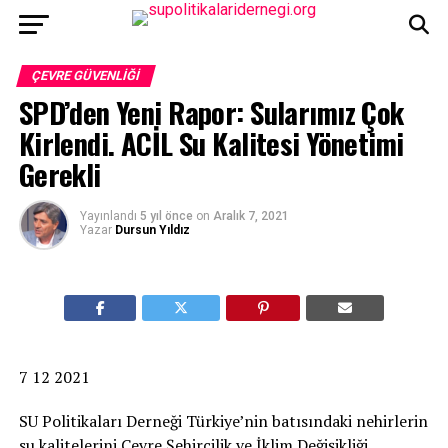
ÇEVRE GÜVENLIĞI
SPD’den Yeni Rapor: Sularımız Çok
Kirlendi. ACİL Su Kalitesi Yönetimi
Gerekli
Yayınlandı
5 yıl önce
on
Aralık 7, 2021
Yazar
Dursun Yıldız
7 12 2021
SU Politikaları Derneği Türkiye’nin batısındaki nehirlerin
su kalitelerini Çevre Şehircilik ve İklim Değişikliği