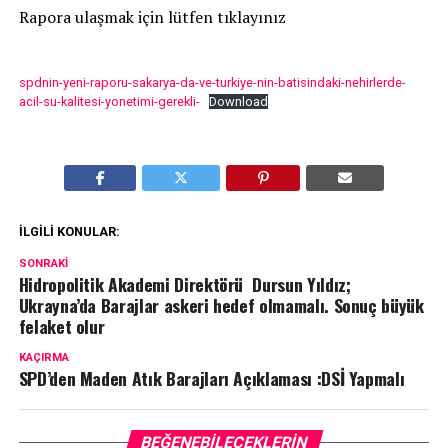
Rapora ulaşmak için lütfen tıklayınız
spdnin-yeni-raporu-sakarya-da-ve-turkiye-nin-batisindaki-nehirlerde-
acil-su-kalitesi-yonetimi-gerekli-
Download
İLGILI KONULAR:
SONRAKI
Hidropolitik Akademi Direktörü Dursun Yıldız;
Ukrayna’da Barajlar askeri hedef olmamalı. Sonuç büyük
felaket olur
KAÇIRMA
SPD’den Maden Atık Barajları Açıklaması :DSİ Yapmalı
BEĞENEBILECEKLERIN