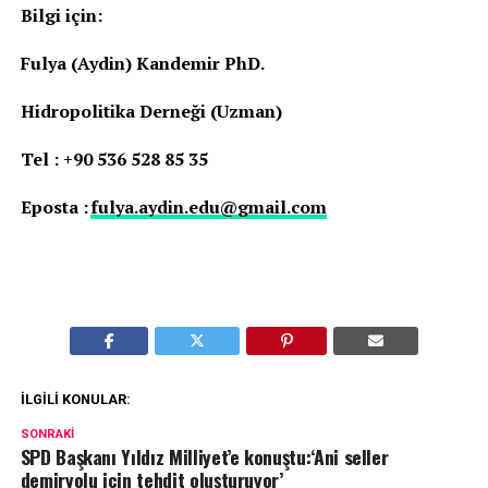
Bilgi için:
Fulya (Aydin) Kandemir PhD.
Hidropolitika Derneği (Uzman)
Tel : +90 536 528 85 35
Eposta :
fulya.aydin.edu@gmail.com
İLGILI KONULAR:
SONRAKI
SPD Başkanı Yıldız Milliyet’e konuştu:‘Ani seller
demiryolu için tehdit oluşturuyor’