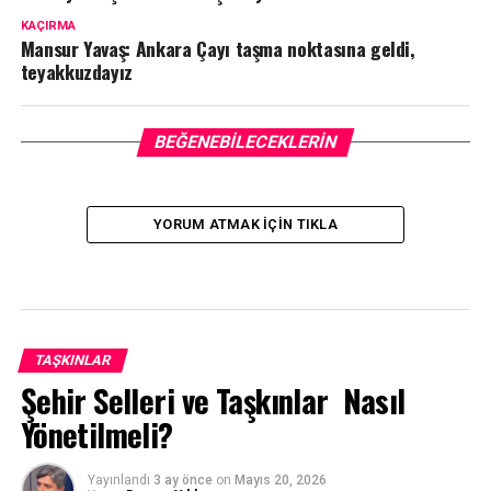
KAÇIRMA
Mansur Yavaş: Ankara Çayı taşma noktasına geldi,
teyakkuzdayız
BEĞENEBILECEKLERIN
YORUM ATMAK IÇIN TIKLA
TAŞKINLAR
Şehir Selleri ve Taşkınlar Nasıl
Yönetilmeli?
Yayınlandı
3 ay önce
on
Mayıs 20, 2026