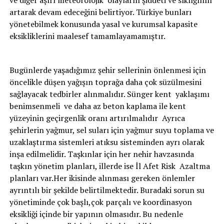
ve diğer aşırı meteorolojik olayların şiddeti ve sıklığının
artarak devam edeceğini belirtiyor. Türkiye bunları
yönetebilmek konusunda yasal ve kurumsal kapasite
eksikliklerini maalesef tamamlayamamıştır.
Bugünlerde yaşadığımız şehir sellerinin önlenmesi için
öncelikle düşen yağışın toprağa daha çok süzülmesini
sağlayacak tedbirler alınmalıdır. Sünger kent yaklaşımı
benimsenmeli ve daha az beton kaplama ile kent
yüzeyinin geçirgenlik oranı artırılmalıdır Ayrıca
şehirlerin yağmur, sel suları için yağmur suyu toplama ve
uzaklaştırma sistemleri atıksu sisteminden ayrı olarak
inşa edilmelidir. Taşkınlar için her nehir havzasında
taşkın yönetim planları, illerde ise İl Afet Risk Azaltma
planları var.Her ikisinde alınması gereken önlemler
ayrıntılı bir şekilde belirtilmektedir. Buradaki sorun su
yönetiminde çok başlı,çok parçalı ve koordinasyon
eksikliği içinde bir yapının olmasıdır. Bu nedenle