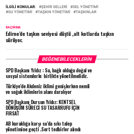
İLGILI KONULAR:
ŞEHIR SELLERI
SEL YÖNETIMI
SU YÖNETIMI
TAŞKIN YÖNETIMI
TAŞKINLAR
KAÇIRMA
Edirne’de taşkın seviyesi düştü ,alt kotlarda taşkın
sürüyor.
BEĞENEBILECEKLERIN
SPD Başkanı Yıldız : Su, bağlı olduğu doğal ve
sosyal sistemlerle birlikte yönetilmelidir.
Türkiye’de Akdeniz iklimi genişlerken nemli
ve soğuk iklimlerin alanı daralıyor
SPD Başkanı Dursun Yıldız: KENTSEL
DÖNÜŞÜM SÜRECİ SU TASARRUFU İÇİN
FIRSAT
AB kuraklığa karşı su’da sıkı talep
yönetimine geçti .Sert tedbirler alındı