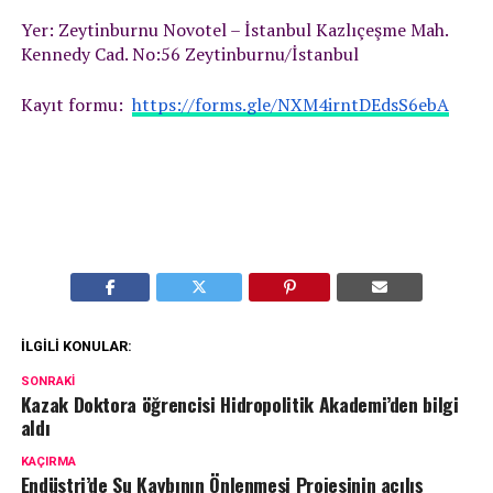
Yer: Zeytinburnu Novotel – İstanbul Kazlıçeşme Mah.
Kennedy Cad. No:56 Zeytinburnu/İstanbul
Kayıt formu:
https://forms.gle/NXM4irntDEdsS6ebA
İLGILI KONULAR:
SONRAKI
Kazak Doktora öğrencisi Hidropolitik Akademi’den bilgi
aldı
KAÇIRMA
Endüstri’de Su Kaybının Önlenmesi Projesinin açılış