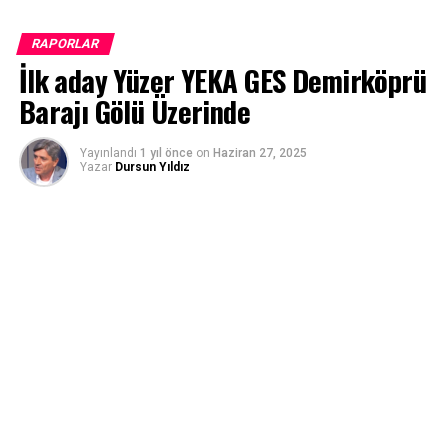
RAPORLAR
İlk aday Yüzer YEKA GES Demirköprü
Barajı Gölü Üzerinde
Yayınlandı
1 yıl önce
on
Haziran 27, 2025
Yazar
Dursun Yıldız
Demirköprü Barajı rezervuarı üzerinde aday YEKA
belirlendi