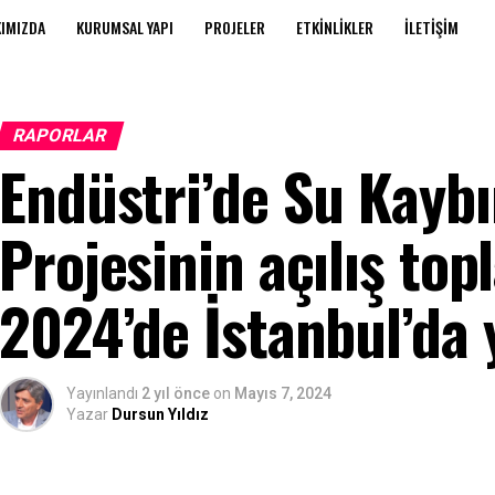
IMIZDA
KURUMSAL YAPI
PROJELER
ETKINLIKLER
İLETIŞIM
RAPORLAR
Endüstri’de Su Kayb
Projesinin açılış top
2024’de İstanbul’da 
Yayınlandı
2 yıl önce
on
Mayıs 7, 2024
Yazar
Dursun Yıldız