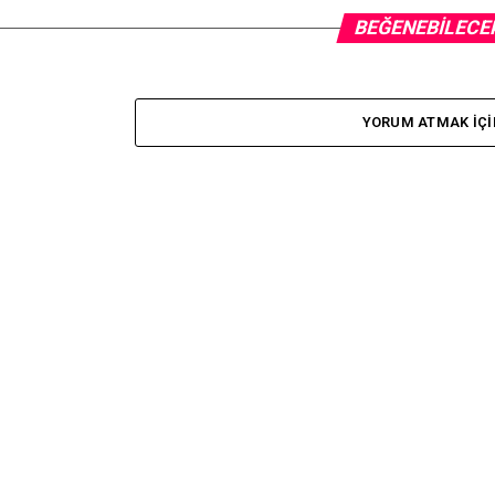
BEĞENEBILECE
YORUM ATMAK IÇI