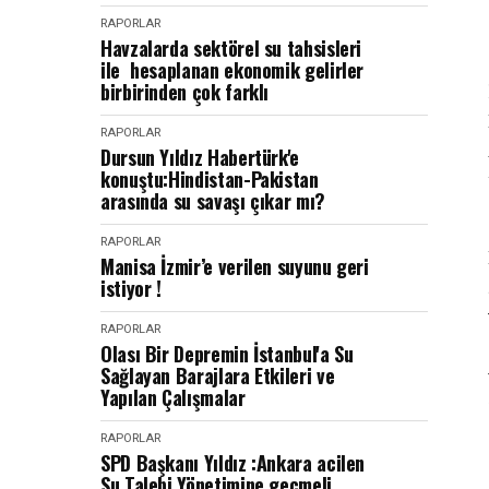
RAPORLAR
Havzalarda sektörel su tahsisleri
ile hesaplanan ekonomik gelirler
birbirinden çok farklı
RAPORLAR
Dursun Yıldız Habertürk'e
konuştu:Hindistan-Pakistan
arasında su savaşı çıkar mı?
RAPORLAR
Manisa İzmir’e verilen suyunu geri
istiyor !
RAPORLAR
Olası Bir Depremin İstanbul'a Su
Sağlayan Barajlara Etkileri ve
Yapılan Çalışmalar
RAPORLAR
SPD Başkanı Yıldız :Ankara acilen
Su Talebi Yönetimine geçmeli