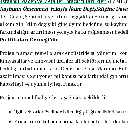
İstanbul Maden ve Metaller İhracatçı Birlikleri
(İMMİB)’n
Kaybının Önlenmesi Yoluyla İklim Değişikliğine Daya
T.C. Çevre, Şehircilik ve İklim Değişikliği Bakanlığı tar
ülkemizin iklim değişikliğine uyum hedefine, su kaybı
farkındalığın artırılması yoluyla katkı sağlanması hede
Politikaları Derneği’dir.
Projenin amacı temel olarak endüstride su yönetimi kon
kimyasallar ve kimyasal ürünler alt sektörleri ile meta
hedef grup bulunmaktadır. Genel hedef ise Marmara Bölge
azaltılması ve su yönetimi konusunda farkındalığın artır
kapasiteyi ve uyumu iyileştirmektir.
Projenin temel faaliyetleri aşağıdaki şekildedir:
İlgili sektörler özelinde iklim değişikliği analizleri hazı
Firmaların su kullanımlarına dair bir anket ile su kullan