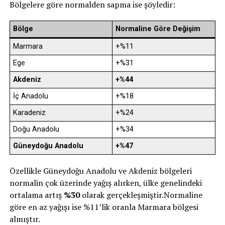
Bölgelere göre normalden sapma ise şöyledir:
Bölge
Normaline Göre Değişim
Marmara
+%11
Ege
+%31
Akdeniz
+%44
İç Anadolu
+%18
Karadeniz
+%24
Doğu Anadolu
+%34
Güneydoğu Anadolu
+%47
Özellikle Güneydoğu Anadolu ve Akdeniz bölgeleri
normalin çok üzerinde yağış alırken, ülke genelindeki
ortalama artış
%30
olarak gerçekleşmiştir.Normaline
göre en az yağışı ise %11’lik oranla Marmara bölgesi
almıştır.