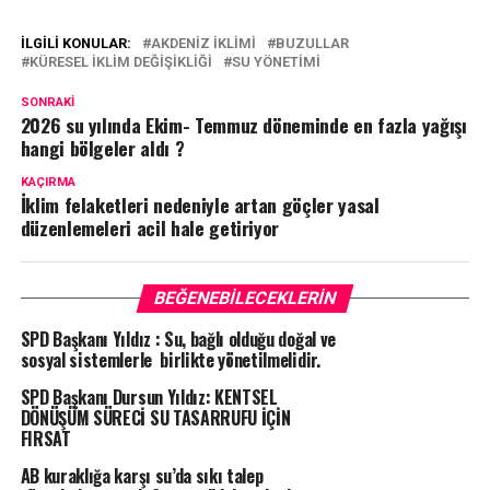
İLGILI KONULAR:
AKDENIZ IKLIMI
BUZULLAR
KÜRESEL IKLIM DEĞIŞIKLIĞI
SU YÖNETIMI
SONRAKI
2026 su yılında Ekim- Temmuz döneminde en fazla yağışı
hangi bölgeler aldı ?
KAÇIRMA
İklim felaketleri nedeniyle artan göçler yasal
düzenlemeleri acil hale getiriyor
BEĞENEBILECEKLERIN
SPD Başkanı Yıldız : Su, bağlı olduğu doğal ve
sosyal sistemlerle birlikte yönetilmelidir.
SPD Başkanı Dursun Yıldız: KENTSEL
DÖNÜŞÜM SÜRECİ SU TASARRUFU İÇİN
FIRSAT
AB kuraklığa karşı su’da sıkı talep