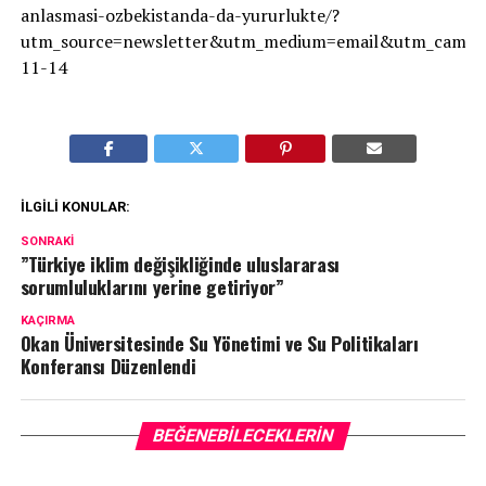
anlasmasi-ozbekistanda-da-yururlukte/?
utm_source=newsletter&utm_medium=email&utm_campaign=
11-14
İLGILI KONULAR:
SONRAKI
”Türkiye iklim değişikliğinde uluslararası
sorumluluklarını yerine getiriyor”
KAÇIRMA
Okan Üniversitesinde Su Yönetimi ve Su Politikaları
Konferansı Düzenlendi
BEĞENEBILECEKLERIN